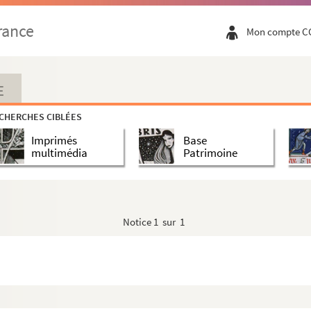
rance
Mon compte C
E
CHERCHES CIBLÉES
Imprimés
Base
multimédia
Patrimoine
 de saint Pierre de Cardena
Notice
1 sur 1