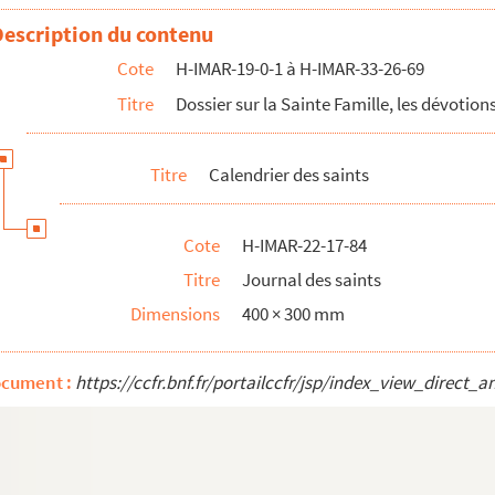
Description du contenu
Cote
H-IMAR-19-0-1 à H-IMAR-33-26-69
Titre
Dossier sur la Sainte Famille, les dévotions
é de saint Jean-Baptiste)
é de saint Jean-Baptiste)
Titre
Calendrier des saints
é de saint Jean-Baptiste)
aints
Cote
H-IMAR-22-17-84
Titre
Journal des saints
me de Lourdes
Dimensions
400 × 300 mm
ocument :
https://ccfr.bnf.fr/portailccfr/jsp/index_view_dire