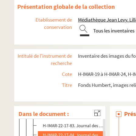
H-IMAR-22-16-70. Calendrier des saints
Présentation globale de la collection
H-IMAR-22-16-71. Calendrier des saints
Etablissement de
Médiathèque Jean Levy. Lill
H-IMAR-22-16-72. Calendrier des saints
conservation
Tous les inventaires
H-IMAR-22-16-73. Calendrier des saints
H-IMAR-22-16-74. Calendrier des saints
H-IMAR-22-16-75. Calendrier des saints
Intitulé de l'instrument de
Inventaire des images du f
H-IMAR-22-16-76. Calendrier des saints
recherche
H-IMAR-22-16-77. Calendrier des saints
Cote
H-IMAR-19 à H-IMAR-24, H-I
H-IMAR-22-16-78. Calendrier des saints
Titre
Fonds Humbert, images reli
H-IMAR-22-16-79. Calendrier des saints
H-IMAR-22-16-80. Calendrier des saints
H-IMAR-22-16-81. Calendrier des saints
Dans le document :
Prés
H-IMAR-22-17-82. Journal des saints
H-IMAR-22-17-83. Journal des saints
H-IMAR-22-17-84. Journal des saints