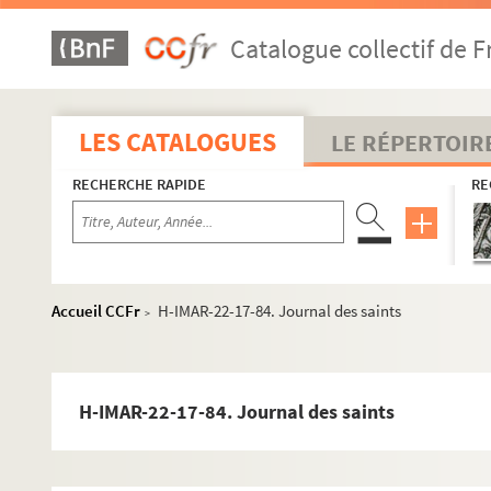
H-IMAR-22-1-1. Grand tableau d'illustration
Catalogue collectif de F
Rois Mages
Pomey - Saint Goar d'Arneke
Les saints martyrs Greogory et Philemon
LES CATALOGUES
LE RÉPERTOIR
Les saints "Septem Dormientes"
RECHERCHE RAPIDE
RE
Les saints martyrs
Quadraginta
Sainte Marie, sainte Marthe et autres
H-IMAR-22-11-65. AVCtor Fratrum
Accueil CCFr
H-IMAR-22-17-84. Journal des saints
>
H-IMAR-22-12-66. Les deux cents Bénédictains martyrs
H-IMAR-22-13-67. Les dix milles soldats martyrs
H-IMAR-22-14-68. Incipit prologus undecinulibri
H-IMAR-22-17-84. Journal des saints
H-IMAR-22-15-69. Nouvelles fleurs des vies des saints
Calendrier des saints