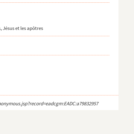
, Jésus et les apôtres
ct_anonymous.jsp?record=eadcgm:EADC:a79832957