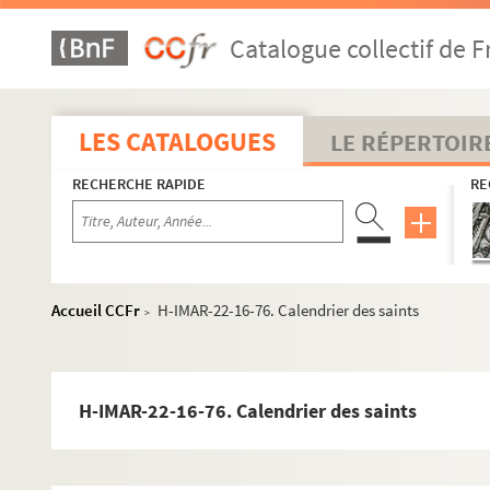
Saint Mathias ou Matthias
Catalogue collectif de F
Saint Barthelemy
Saint André
Saint Jude
LES CATALOGUES
LE RÉPERTOIR
Saint Luc
RECHERCHE RAPIDE
RE
Saint Marc
Saint Jean
Saint Mathieu
H-IMAR-22-1-1. Grand tableau d'illustration
Accueil CCFr
H-IMAR-22-16-76. Calendrier des saints
>
Rois Mages
Pomey - Saint Goar d'Arneke
Les saints martyrs Greogory et Philemon
H-IMAR-22-16-76. Calendrier des saints
Les saints "Septem Dormientes"
Les saints martyrs