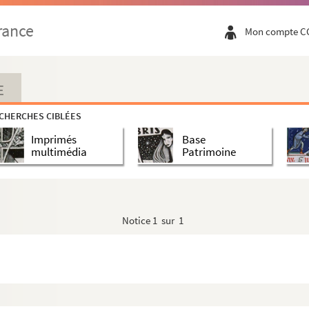
rance
Mon compte C
E
CHERCHES CIBLÉES
Imprimés
Base
multimédia
Patrimoine
Notice
1 sur 1