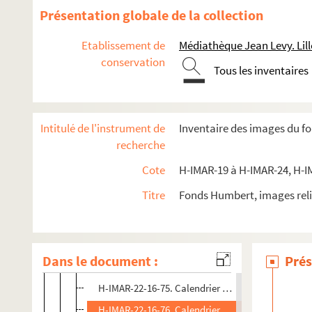
Quadraginta
Présentation globale de la collection
Sainte Marie, sainte Marthe et autres
Etablissement de
Médiathèque Jean Levy. Lill
H-IMAR-22-11-65. AVCtor Fratrum
conservation
H-IMAR-22-12-66. Les deux cents Bénédictains martyrs
Tous les inventaires
H-IMAR-22-13-67. Les dix milles soldats martyrs
H-IMAR-22-14-68. Incipit prologus undecinulibri
Intitulé de l'instrument de
Inventaire des images du f
H-IMAR-22-15-69. Nouvelles fleurs des vies des saints
recherche
Calendrier des saints
Cote
H-IMAR-19 à H-IMAR-24, H-I
H-IMAR-22-16-70. Calendrier des saints
Titre
Fonds Humbert, images reli
H-IMAR-22-16-71. Calendrier des saints
H-IMAR-22-16-72. Calendrier des saints
H-IMAR-22-16-73. Calendrier des saints
Dans le document :
Prés
H-IMAR-22-16-74. Calendrier des saints
H-IMAR-22-16-75. Calendrier des saints
H-IMAR-22-16-76. Calendrier des saints