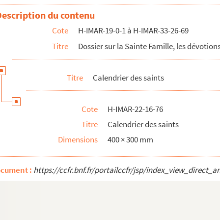
Description du contenu
Cote
H-IMAR-19-0-1 à H-IMAR-33-26-69
Titre
Dossier sur la Sainte Famille, les dévotions
Titre
Calendrier des saints
Cote
H-IMAR-22-16-76
Titre
Calendrier des saints
Dimensions
400 × 300 mm
ocument :
https://ccfr.bnf.fr/portailccfr/jsp/index_view_dire
é de saint Jean-Baptiste)
é de saint Jean-Baptiste)
é de saint Jean-Baptiste)