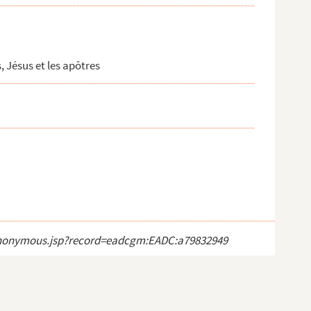
, Jésus et les apôtres
ct_anonymous.jsp?record=eadcgm:EADC:a79832949