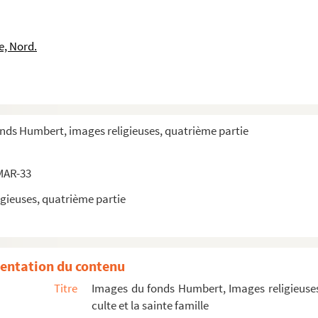
e, Nord.
 de saint Pierre de Cardena
onds Humbert, images religieuses, quatrième partie
MAR-33
gieuses, quatrième partie
entation du contenu
Titre
Images du fonds Humbert, Images religieuses
culte et la sainte famille