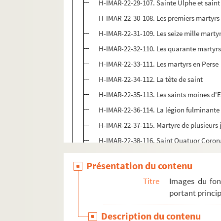
H-IMAR-22-29-107. Sainte Ulphe et sain
H-IMAR-22-30-108. Les premiers martyrs 
H-IMAR-22-31-109. Les seize mille marty
H-IMAR-22-32-110. Les quarante martyrs
H-IMAR-22-33-111. Les martyrs en Perse
H-IMAR-22-34-112. La tête de saint
H-IMAR-22-35-113. Les saints moines d'Et
H-IMAR-22-36-114. La légion fulminante
H-IMAR-22-37-115. Martyre de plusieurs ju
H-IMAR-22-38-116. Saint Quatuor Coron
H-IMAR-22-38-117. Saint Quatuor Coron
Présentation du contenu
H-IMAR-22-39-118. Les dix-neuf martyrs
Titre
Images du fon
H-IMAR-22-40-119. Les dix soldats marty
portant princip
H-IMAR-22-41-120. Saint Donalove, sain
Description du contenu
H-IMAR-22-42-121. Saint Donalove, sain