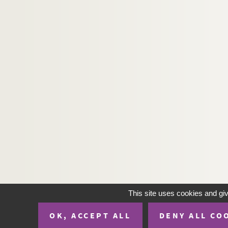
H-IMAR-23-10-44. La Vierge et l'oiseau
H-IMAR-23-10-45. Calendrier 1847 (seco
Dévotion à la Vierge
Saint Nicolas
This site uses cookies and gi
OK, ACCEPT ALL
DENY ALL CO