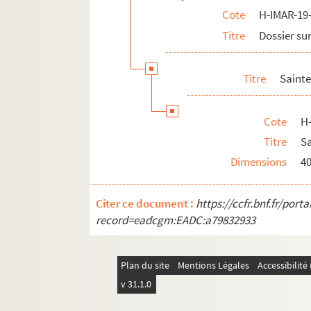
Cote
H-IMAR-19-
H-IMAR-22-36-114. La légion fulminante
Titre
Dossier sur
H-IMAR-22-37-115. Martyre de plusieurs ju
H-IMAR-22-38-116. Saint Quatuor Coron
Titre
Sainte
H-IMAR-22-38-117. Saint Quatuor Coron
H-IMAR-22-39-118. Les dix-neuf martyrs
Cote
H
H-IMAR-22-40-119. Les dix soldats marty
Titre
Sa
H-IMAR-22-41-120. Saint Donalove, sain
Dimensions
4
H-IMAR-22-42-121. Saint Donalove, sain
Les saints Thomas, Augustin… - Sain
Citer ce document :
https://ccfr.bnf.fr/por
H-IMAR-22-44-128. Oraison aux bienheur
record=eadcgm:EADC:a79832933
H-IMAR-22-45-129. Saints Jean et Paul, 
H-IMAR-22-46-130. Sainte Hildegarde, 
Plan du site
Mentions Légales
Accessibilit
Sainte Cécile… Saint Fides, saint Spe
v 31.1.0
H-IMAR-22-48-135. Sainte Thérèse, Lucia