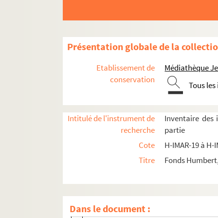
Saint Barthelemy
Saint André
Saint Jude
Présentation globale de la collecti
Saint Luc
Etablissement de
Médiathèque Jea
Saint Marc
conservation
Tous les
Saint Jean
Saint Mathieu
Intitulé de l'instrument de
Inventaire des
H-IMAR-22-1-1. Grand tableau d'illustra
recherche
partie
Rois Mages
Cote
H-IMAR-19 à H-
Pomey - Saint Goar d'Arneke
Titre
Fonds Humbert, 
Les saints martyrs Greogory et Phile
Les saints "Septem Dormientes"
Les saints martyrs
Dans le document :
Quadraginta