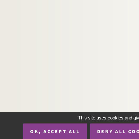
H-IMAR-22-91-210. Quarante moines mar
H-IMAR-22-92-211. Les saints Reinberg, 
La Sainte Vierge
Sommeil de Jésus
Marie et l'enfant Jésus
H-IMAR-23-10-44. La Vierge et l'oiseau
H-IMAR-23-10-45. Calendrier 1847 (seco
Dévotion à la Vierge
Saint Nicolas
This site uses cookies and gi
OK, ACCEPT ALL
DENY ALL CO