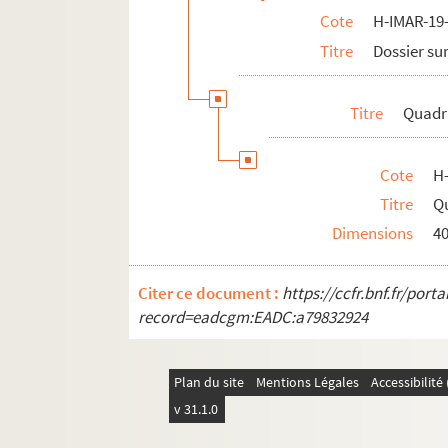
Cote
H-IMAR-19-
H-IMAR-22-31-109. Les seize mille marty
Titre
Dossier sur
H-IMAR-22-32-110. Les quarante martyrs
H-IMAR-22-33-111. Les martyrs en Perse
Titre
Quadr
H-IMAR-22-34-112. La tête de saint
H-IMAR-22-35-113. Les saints moines d'Et
Cote
H
H-IMAR-22-36-114. La légion fulminante
Titre
Q
H-IMAR-22-37-115. Martyre de plusieurs ju
Dimensions
4
H-IMAR-22-38-116. Saint Quatuor Coron
H-IMAR-22-38-117. Saint Quatuor Coron
Citer ce document :
https://ccfr.bnf.fr/por
H-IMAR-22-39-118. Les dix-neuf martyrs
record=eadcgm:EADC:a79832924
H-IMAR-22-40-119. Les dix soldats marty
H-IMAR-22-41-120. Saint Donalove, sain
Plan du site
Mentions Légales
Accessibilit
H-IMAR-22-42-121. Saint Donalove, sain
v 31.1.0
Les saints Thomas, Augustin… - Sain