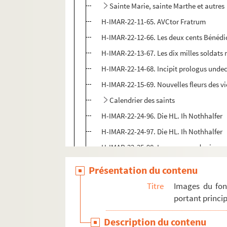
Sainte Marie, sainte Marthe et autres
H-IMAR-22-11-65. AVCtor Fratrum
H-IMAR-22-12-66. Les deux cents Bénédic
H-IMAR-22-13-67. Les dix milles soldats
H-IMAR-22-14-68. Incipit prologus undec
H-IMAR-22-15-69. Nouvelles fleurs des vi
Calendrier des saints
H-IMAR-22-24-96. Die HL. Ih Nothhalfer
H-IMAR-22-24-97. Die HL. Ih Nothhalfer
H-IMAR-22-25-98. Le massacre des inno
H-IMAR-22-25-99. Le massacre des inno
Présentation du contenu
H-IMAR-22-25-100. Le massacre des inn
Titre
Images du fon
H-IMAR-22-25-101. Le massacre des inn
portant princip
H-IMAR-22-25-102. Le massacre des inn
Description du contenu
H-IMAR-22-26-103. Les saints innocents