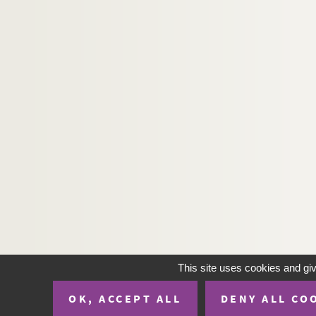
H-IMAR-22-86-205. Saint Vincent Ferrier…
H-IMAR-22-87-206. Les saintes : Elisabe
H-IMAR-22-88-207. Saint Ignace de Loyol
H-IMAR-22-89-208. Illustration de 25 sain
H-IMAR-22-90-209. Illustration des 16 sa
H-IMAR-22-91-210. Quarante moines mar
H-IMAR-22-92-211. Les saints Reinberg, 
La Sainte Vierge
Sommeil de Jésus
Marie et l'enfant Jésus
H-IMAR-23-10-44. La Vierge et l'oiseau
H-IMAR-23-10-45. Calendrier 1847 (seco
Dévotion à la Vierge
This site uses cookies and gi
Saint Nicolas
OK, ACCEPT ALL
DENY ALL CO