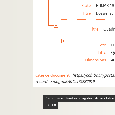
Cote
H-IMAR-19-
H-IMAR-22-27-104. Les saints innocents
Titre
Dossier sur
H-IMAR-22-27-105. Les saints innocents
H-IMAR-22-28-106. Les saints martyrs H
Titre
Quadr
H-IMAR-22-29-107. Sainte Ulphe et sain
H-IMAR-22-30-108. Les premiers martyrs 
Cote
H
H-IMAR-22-31-109. Les seize mille marty
Titre
Q
H-IMAR-22-32-110. Les quarante martyrs
Dimensions
4
H-IMAR-22-33-111. Les martyrs en Perse
H-IMAR-22-34-112. La tête de saint
Citer ce document :
https://ccfr.bnf.fr/por
H-IMAR-22-35-113. Les saints moines d'Et
record=eadcgm:EADC:a79832919
H-IMAR-22-36-114. La légion fulminante
H-IMAR-22-37-115. Martyre de plusieurs ju
Plan du site
Mentions Légales
Accessibilit
H-IMAR-22-38-116. Saint Quatuor Coron
v 31.1.0
H-IMAR-22-38-117. Saint Quatuor Coron