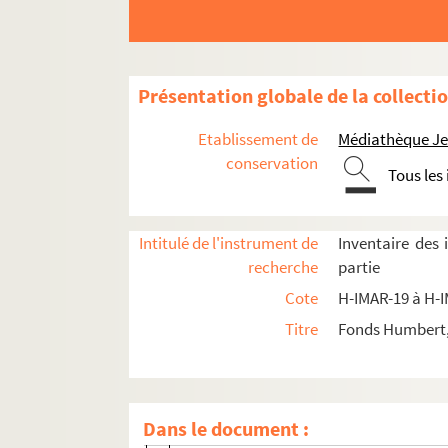
Saint Barthelemy
Saint André
Saint Jude
Présentation globale de la collecti
Saint Luc
Etablissement de
Médiathèque Jea
Saint Marc
conservation
Tous les
Saint Jean
Saint Mathieu
Intitulé de l'instrument de
Inventaire des
H-IMAR-22-1-1. Grand tableau d'illustra
recherche
partie
Rois Mages
Cote
H-IMAR-19 à H-
Pomey - Saint Goar d'Arneke
Titre
Fonds Humbert, 
Les saints martyrs Greogory et Phile
Les saints "Septem Dormientes"
Les saints martyrs
Dans le document :
Quadraginta