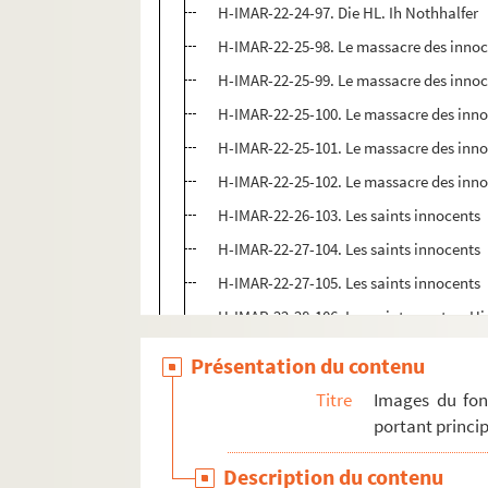
H-IMAR-22-24-97. Die HL. Ih Nothhalfer
H-IMAR-22-25-98. Le massacre des inno
H-IMAR-22-25-99. Le massacre des inno
H-IMAR-22-25-100. Le massacre des inn
H-IMAR-22-25-101. Le massacre des inn
H-IMAR-22-25-102. Le massacre des inn
H-IMAR-22-26-103. Les saints innocents
H-IMAR-22-27-104. Les saints innocents
H-IMAR-22-27-105. Les saints innocents
H-IMAR-22-28-106. Les saints martyrs H
H-IMAR-22-29-107. Sainte Ulphe et sain
Présentation du contenu
H-IMAR-22-30-108. Les premiers martyrs 
Titre
Images du fon
H-IMAR-22-31-109. Les seize mille marty
portant princip
H-IMAR-22-32-110. Les quarante martyrs
Description du contenu
H-IMAR-22-33-111. Les martyrs en Perse