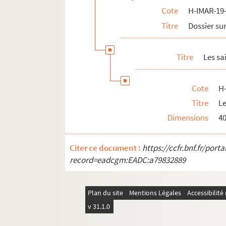
Cote
H-IMAR-19-
H-IMAR-22-34-112. La tête de saint
Titre
Dossier sur
H-IMAR-22-35-113. Les saints moines d'Et
H-IMAR-22-36-114. La légion fulminante
Titre
Les sa
H-IMAR-22-37-115. Martyre de plusieurs ju
H-IMAR-22-38-116. Saint Quatuor Coron
Cote
H
H-IMAR-22-38-117. Saint Quatuor Coron
Titre
Le
H-IMAR-22-39-118. Les dix-neuf martyrs
Dimensions
4
H-IMAR-22-40-119. Les dix soldats marty
H-IMAR-22-41-120. Saint Donalove, sain
Citer ce document :
https://ccfr.bnf.fr/por
H-IMAR-22-42-121. Saint Donalove, sain
record=eadcgm:EADC:a79832889
Les saints Thomas, Augustin… - Sain
H-IMAR-22-44-128. Oraison aux bienheur
Plan du site
Mentions Légales
Accessibilit
H-IMAR-22-45-129. Saints Jean et Paul, 
v 31.1.0
H-IMAR-22-46-130. Sainte Hildegarde, 