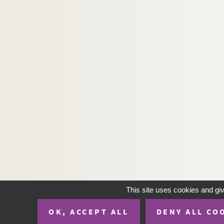
Sommeil de Jésus
Marie et l'enfant Jésus
H-IMAR-23-10-44. La Vierge et l'oiseau
H-IMAR-23-10-45. Calendrier 1847 (seco
Dévotion à la Vierge
Saint Nicolas
This site uses cookies and gi
OK, ACCEPT ALL
DENY ALL CO