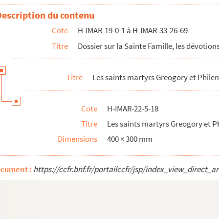
Philemon
Description du contenu
Philemon
Cote
H-IMAR-19-0-1 à H-IMAR-33-26-69
Philemon
Titre
Dossier sur la Sainte Famille, les dévotions
Philemon
Titre
Les saints martyrs Greogory et Phil
Cote
H-IMAR-22-5-18
Titre
Les saints martyrs Greogory et 
Dimensions
400 × 300 mm
 de saint Pierre de Cardena
ocument :
https://ccfr.bnf.fr/portailccfr/jsp/index_view_dire