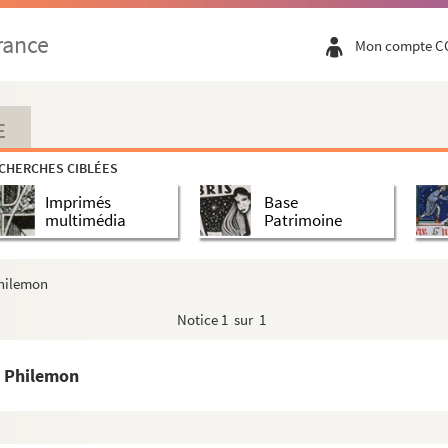
rance
Mon compte C
re)
E
e Crimea
CHERCHES CIBLÉES
Imprimés
Base
multimédia
Patrimoine
Philemon
Notice
1 sur 1
t Philemon