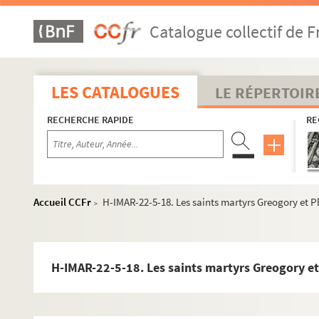
Saint Paul
Catalogue collectif de F
H-IMAR-21-98-372. Les apôtres
H-IMAR-21-99-373. Calendrier 1841 (janvier… juin)
H-IMAR-21-100-374. Calendrier 1841 (juillet… Décemb
LES CATALOGUES
LE RÉPERTOIR
H-IMAR-21-101-375. Al'ar picture from a church in th
RECHERCHE RAPIDE
RE
H-IMAR-21-102-376. Illustration des saints
H-IMAR-21-102-377. Illustration des saints
H-IMAR-21-103-378. Les apôtres de Jésus-Christ
Saint Jacques
Accueil CCFr
H-IMAR-22-5-18. Les saints martyrs Greogory et 
>
Saint Thomas
Saint Barnabé
Saint Simon
H-IMAR-22-5-18. Les saints martyrs Greogory e
Saint Mathias ou Matthias
Saint Barthelemy