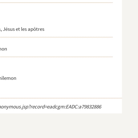
, Jésus et les apôtres
emon
Philemon
ct_anonymous.jsp?record=eadcgm:EADC:a79832886