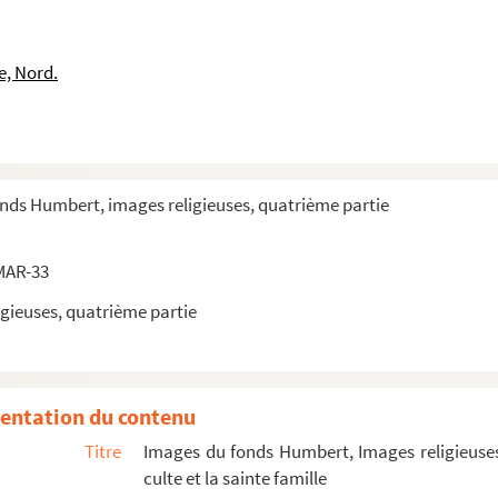
e, Nord.
onds Humbert, images religieuses, quatrième partie
MAR-33
gieuses, quatrième partie
Philemon
Philemon
entation du contenu
Philemon
Titre
Images du fonds Humbert, Images religieuses
Philemon
culte et la sainte famille
Philemon