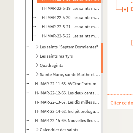
H-IMAR-22-5-19. Les saints martyrs Greogory et 
H-IMAR-22-5-20. Les saints martyrs Greogory et 
H-IMAR-22-5-21. Les saints martyrs Greogory et 
H-IMAR-22-5-22. Les saints martyrs Greogory et 
Les saints "Septem Dormientes"
Les saints martyrs
Quadraginta
Sainte Marie, sainte Marthe et autres
H-IMAR-22-11-65. AVCtor Fratrum
H-IMAR-22-12-66. Les deux cents Bénédictains martyrs
H-IMAR-22-13-67. Les dix milles soldats martyrs
Citer ce d
H-IMAR-22-14-68. Incipit prologus undecinulibri
H-IMAR-22-15-69. Nouvelles fleurs des vies des saints
Calendrier des saints