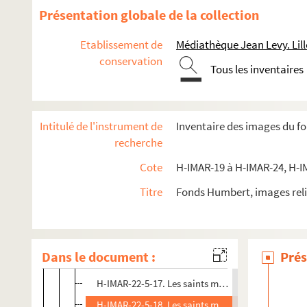
Saint André
Présentation globale de la collection
Saint Jude
Etablissement de
Médiathèque Jean Levy. Lill
Saint Luc
conservation
Saint Marc
Tous les inventaires
Saint Jean
Saint Mathieu
Intitulé de l'instrument de
Inventaire des images du f
H-IMAR-22-1-1. Grand tableau d'illustration
recherche
Rois Mages
Cote
H-IMAR-19 à H-IMAR-24, H-I
Pomey - Saint Goar d'Arneke
Titre
Fonds Humbert, images reli
Les saints martyrs Greogory et Philemon
H-IMAR-22-5-14. Les saints martyrs Greogory et 
H-IMAR-22-5-15. Les saints martyrs Greogory et 
Dans le document :
Prés
H-IMAR-22-5-16. Les saints martyrs Greogory et 
H-IMAR-22-5-17. Les saints martyrs Greogory et 
H-IMAR-22-5-18. Les saints martyrs Greogory et 