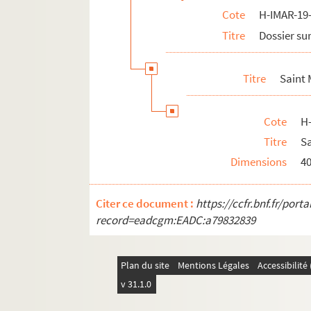
Cote
H-IMAR-19-
Rois Mages
Titre
Dossier sur
Pomey - Saint Goar d'Arneke
Les saints martyrs Greogory et Phile
Titre
Saint
Les saints "Septem Dormientes"
Les saints martyrs
Cote
H
Quadraginta
Titre
S
Sainte Marie, sainte Marthe et autres
Dimensions
4
H-IMAR-22-11-65. AVCtor Fratrum
H-IMAR-22-12-66. Les deux cents Bénédic
Citer ce document :
https://ccfr.bnf.fr/por
H-IMAR-22-13-67. Les dix milles soldats
record=eadcgm:EADC:a79832839
H-IMAR-22-14-68. Incipit prologus undec
H-IMAR-22-15-69. Nouvelles fleurs des vi
Plan du site
Mentions Légales
Accessibilit
Calendrier des saints
v 31.1.0
H-IMAR-22-24-96. Die HL. Ih Nothhalfer