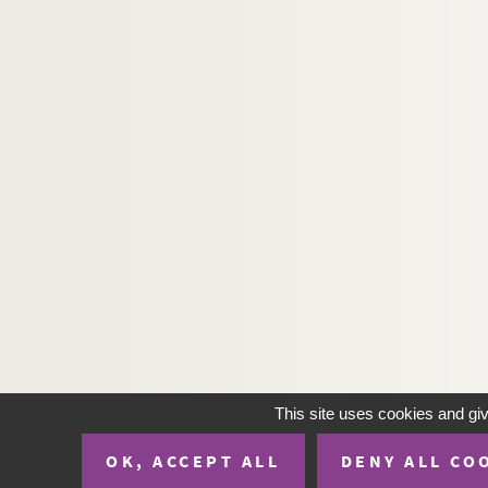
H-IMAR-22-72-184. Dic Japenenfifchen ma
H-IMAR-22-73-185. Les martyrs de Gorc
H-IMAR-22-73-186. Les martyrs de Gorc
H-IMAR-22-73-187. Les martyrs de Gorc
H-IMAR-22-73-188. Les martyrs de Gorc
H-IMAR-22-74-189. Les 2 frères
H-IMAR-22-74-190. Notre-Dame du Rosa
H-IMAR-22-74-191. Gesu Guiseppe Maria
H-IMAR-22-74-192. Les 2 frères - Notre-
H-IMAR-22-74-193. Les 2 frères - Notre-
H-IMAR-22-75-194. Regine Doctorum (Vier
H-IMAR-22-76-195. Trois grandes épées -
H-IMAR-22-77-196. La dispute de la trini
This site uses cookies and gi
H-IMAR-22-78-197. La Vierge et les saint
OK, ACCEPT ALL
DENY ALL CO
H-IMAR-22-79-198. Le couronnement de l