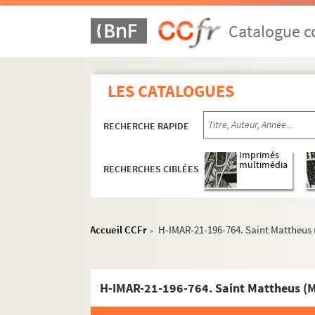
H-IMAR-21-103-378. Les apôtres de Jésus
Catalogue co
Saint Jacques
Saint Thomas
Saint Barnabé
LES CATALOGUES
Saint Simon
Saint Mathias ou Matthias
RECHERCHE RAPIDE
Saint Barthelemy
Imprimés
Saint André
multimédia
RECHERCHES CIBLÉES
Saint Jude
Saint Luc
Saint Marc
Accueil CCFr
H-IMAR-21-196-764. Saint Mattheus
>
Saint Jean
Saint Mathieu
H-IMAR-21-196-764. Saint Mattheus (
H-IMAR-21-192-747. Saint Mathieu, é