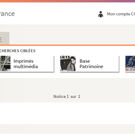
rance
Mon compte C
E
CHERCHES CIBLÉES
Imprimés
Base
multimédia
Patrimoine
Notice
1 sur 1