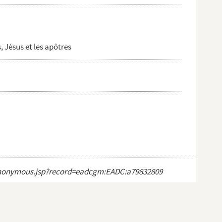
, Jésus et les apôtres
ct_anonymous.jsp?record=eadcgm:EADC:a79832809