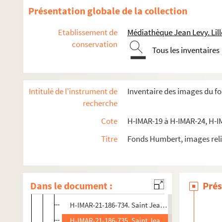
H-IMAR-21-185-721. Saint Jean
Présentation globale de la collection
H-IMAR-21-185-722. Saint Jean
Etablissement de
Médiathèque Jean Levy. Lill
H-IMAR-21-185-723. Saint Jean
conservation
Tous les inventaires
H-IMAR-21-185-724. Saint Jean
H-IMAR-21-185-725. Saint Jean
H-IMAR-21-185-726. Saint Jean
Intitulé de l'instrument de
Inventaire des images du f
H-IMAR-21-185-727. Saint Jean
recherche
H-IMAR-21-185-728. Saint Jean
Cote
H-IMAR-19 à H-IMAR-24, H-I
H-IMAR-21-185-729. Saint Jean
Titre
Fonds Humbert, images reli
H-IMAR-21-185-730. Saint Jean
H-IMAR-21-185-731. Saint Jean
H-IMAR-21-186-732. Saint Jean, évangéliste
Dans le document :
Prés
H-IMAR-21-186-733. Saint Jean, évangéliste
H-IMAR-21-186-734. Saint Jean, évangéliste
H-IMAR-21-186-735. Saint Jean, évangéliste