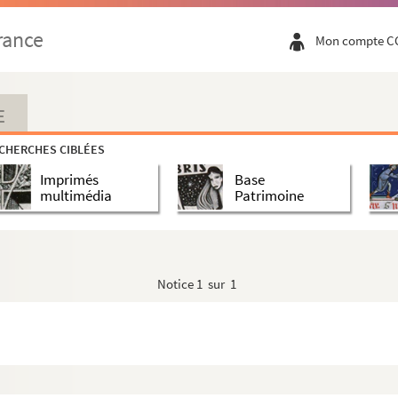
rance
Mon compte C
E
CHERCHES CIBLÉES
Imprimés
Base
multimédia
Patrimoine
Notice
1 sur 1