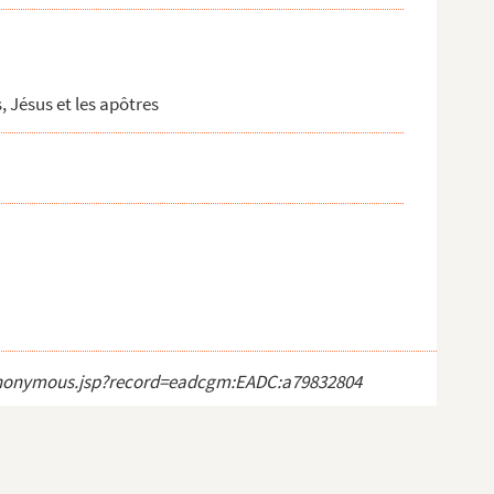
, Jésus et les apôtres
ct_anonymous.jsp?record=eadcgm:EADC:a79832804