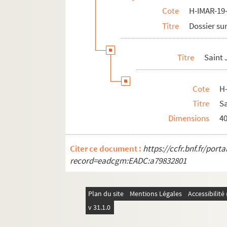
Cote
H-IMAR-19-
Sainte Marie, sainte Marthe et autres
Titre
Dossier sur
H-IMAR-22-11-65. AVCtor Fratrum
H-IMAR-22-12-66. Les deux cents Bénédic
Titre
Saint 
H-IMAR-22-13-67. Les dix milles soldats
H-IMAR-22-14-68. Incipit prologus undec
Cote
H
H-IMAR-22-15-69. Nouvelles fleurs des vi
Titre
S
Calendrier des saints
Dimensions
4
H-IMAR-22-24-96. Die HL. Ih Nothhalfer
H-IMAR-22-24-97. Die HL. Ih Nothhalfer
Citer ce document :
https://ccfr.bnf.fr/por
H-IMAR-22-25-98. Le massacre des inno
record=eadcgm:EADC:a79832801
H-IMAR-22-25-99. Le massacre des inno
H-IMAR-22-25-100. Le massacre des inn
Plan du site
Mentions Légales
Accessibilit
H-IMAR-22-25-101. Le massacre des inn
v 31.1.0
H-IMAR-22-25-102. Le massacre des inn