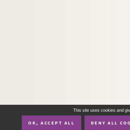
H-IMAR-22-74-190. Notre-Dame du Rosa
H-IMAR-22-74-191. Gesu Guiseppe Maria
H-IMAR-22-74-192. Les 2 frères - Notre-
H-IMAR-22-74-193. Les 2 frères - Notre-
H-IMAR-22-75-194. Regine Doctorum (Vier
H-IMAR-22-76-195. Trois grandes épées -
H-IMAR-22-77-196. La dispute de la trini
H-IMAR-22-78-197. La Vierge et les saint
H-IMAR-22-79-198. Le couronnement de l
H-IMAR-22-80-199. Les saints
H-IMAR-22-81-200. La Vierge, l'enfant Jés
H-IMAR-22-82-201. Illustration de 24 sai
H-IMAR-22-83-202. Illustration de 24 sai
This site uses cookies and gi
H-IMAR-22-84-203. Modèle des vertus ch
OK, ACCEPT ALL
DENY ALL CO
H-IMAR-22-85-204. Félicité des saints ma