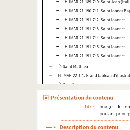
H-IMAR-21-189-740. Saint Jean (Itali
H-IMAR-21-190-741. Saint Ionnes Ba
H-IMAR-21-191-742. Saint Ioannes
H-IMAR-21-191-743. Saint Ioannes
H-IMAR-21-191-744. Saint Ioannes
H-IMAR-21-191-745. Saint Ioannes
H-IMAR-21-191-746. Saint Ioannes
Saint Mathieu
H-IMAR-22-1-1. Grand tableau d'illustra
Rois Mages
Pomey - Saint Goar d'Arneke
Présentation du contenu
Les saints martyrs Greogory et Phile
Titre
Images du fon
Les saints "Septem Dormientes"
portant princip
Les saints martyrs
Description du contenu
Quadraginta