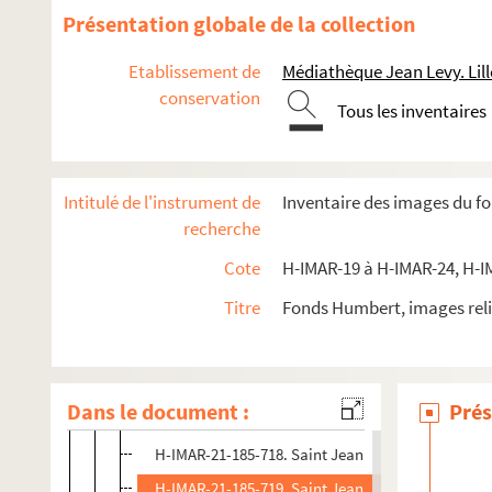
H-IMAR-21-182-705. Saint Jean
Présentation globale de la collection
H-IMAR-21-183-706. Saint Jean, porte latine
Etablissement de
Médiathèque Jean Levy. Lill
H-IMAR-21-183-707. Saint Jean, porte latine
conservation
Tous les inventaires
H-IMAR-21-183-708. Saint Jean, porte latine
H-IMAR-21-183-709. Saint Jean, porte latine
H-IMAR-21-184-710. Saint Jacques le Majeur
Intitulé de l'instrument de
Inventaire des images du f
H-IMAR-21-185-711. Saint Jean
recherche
H-IMAR-21-185-712. Saint Jean
Cote
H-IMAR-19 à H-IMAR-24, H-I
H-IMAR-21-185-713. Saint Jean
Titre
Fonds Humbert, images reli
H-IMAR-21-185-714. Saint Jean
H-IMAR-21-185-715. Saint Jean
H-IMAR-21-185-716. Saint Jean
Dans le document :
Prés
H-IMAR-21-185-717. Saint Jean
H-IMAR-21-185-718. Saint Jean
H-IMAR-21-185-719. Saint Jean