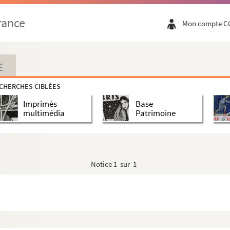
rance
Mon compte C
E
CHERCHES CIBLÉES
Imprimés
Base
multimédia
Patrimoine
Notice
1 sur 1