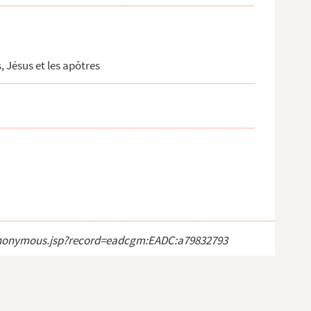
, Jésus et les apôtres
ct_anonymous.jsp?record=eadcgm:EADC:a79832793