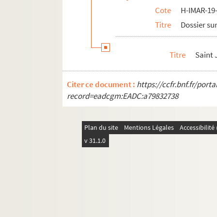
Cote
H-IMAR-19-
H-IMAR-21-181-692. Saint Jean, évan
Titre
Dossier sur
H-IMAR-21-181-693. Saint Jean, évan
H-IMAR-21-181-694. Saint Jean, évan
Titre
Saint 
H-IMAR-21-181-695. Saint Jean, évan
H-IMAR-21-181-696. Saint Jean, évan
Citer ce document :
https://ccfr.bnf.fr/por
H-IMAR-21-181-697. Saint Jean, évan
record=eadcgm:EADC:a79832738
H-IMAR-21-182-698. Saint Jean
H-IMAR-21-182-699. Saint Jean
Plan du site
Mentions Légales
Accessibilit
H-IMAR-21-182-700. Saint Jean
v 31.1.0
H-IMAR-21-182-701. Saint Jean
H-IMAR-21-182-702. Saint Jean
H-IMAR-21-182-703. Saint Jean
H-IMAR-21-182-704. Saint Jean
H-IMAR-21-182-705. Saint Jean