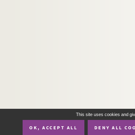
H-IMAR-22-78-197. La Vierge et les saint
H-IMAR-22-79-198. Le couronnement de l
H-IMAR-22-80-199. Les saints
H-IMAR-22-81-200. La Vierge, l'enfant Jés
H-IMAR-22-82-201. Illustration de 24 sai
H-IMAR-22-83-202. Illustration de 24 sai
H-IMAR-22-84-203. Modèle des vertus ch
H-IMAR-22-85-204. Félicité des saints ma
H-IMAR-22-86-205. Saint Vincent Ferrier…
H-IMAR-22-87-206. Les saintes : Elisabe
H-IMAR-22-88-207. Saint Ignace de Loyol
H-IMAR-22-89-208. Illustration de 25 sain
H-IMAR-22-90-209. Illustration des 16 sa
This site uses cookies and gi
H-IMAR-22-91-210. Quarante moines mar
OK, ACCEPT ALL
DENY ALL CO
H-IMAR-22-92-211. Les saints Reinberg, 