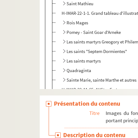
Saint Mathieu
H-IMAR-22-1-1. Grand tableau d'illustra
Rois Mages
Pomey - Saint Goar d'Arneke
Les saints martyrs Greogory et Phile
Les saints "Septem Dormientes"
Les saints martyrs
Quadraginta
Sainte Marie, sainte Marthe et autres
H-IMAR-22-11-65. AVCtor Fratrum
H-IMAR-22-12-66. Les deux cents Bénédic
Présentation du contenu
H-IMAR-22-13-67. Les dix milles soldats
Titre
Images du fon
H-IMAR-22-14-68. Incipit prologus undec
portant princip
H-IMAR-22-15-69. Nouvelles fleurs des vi
Description du contenu
Calendrier des saints