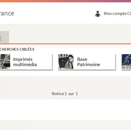
rance
Mon compte C
E
CHERCHES CIBLÉES
Imprimés
Base
multimédia
Patrimoine
Notice
1 sur 1
 Marc, deuxième évangéliste