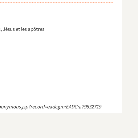
, Jésus et les apôtres
ct_anonymous.jsp?record=eadcgm:EADC:a79832719