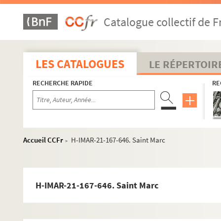
H-IMAR-21-103-378. Les apôtres de Jésus-Christ
Catalogue collectif de F
Saint Jacques
Saint Thomas
Saint Barnabé
LES CATALOGUES
LE RÉPERTOIR
Saint Simon
RECHERCHE RAPIDE
RE
Saint Mathias ou Matthias
Saint Barthelemy
Saint André
Saint Jude
Accueil CCFr
H-IMAR-21-167-646. Saint Marc
>
Saint Luc
Saint Marc
H-IMAR-21-164-629. Cantiques Spirituels de saint
H-IMAR-21-167-646. Saint Marc
H-IMAR-21-165-630. Saint Marc, évangéliste
H-IMAR-21-166-631. Saint Marc