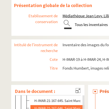
H-IMAR-21-166-632. Saint Marc
Présentation globale de la collection
H-IMAR-21-166-633. Saint Marc
Etablissement de
Médiathèque Jean Levy. Lill
H-IMAR-21-166-634. Saint Marc
conservation
Tous les inventaires
H-IMAR-21-166-635. Saint Marc
H-IMAR-21-167-636. Saint Marc
H-IMAR-21-167-637. Saint Marc
Intitulé de l'instrument de
Inventaire des images du f
H-IMAR-21-167-638. Saint Marc
recherche
H-IMAR-21-167-639. Saint Marc
Cote
H-IMAR-19 à H-IMAR-24, H-I
H-IMAR-21-167-640. Saint Marc
Titre
Fonds Humbert, images reli
H-IMAR-21-167-641. Saint Marc
H-IMAR-21-167-642. Saint Marc
H-IMAR-21-167-643. Saint Marc
Dans le document :
Prés
H-IMAR-21-167-644. Saint Marc
H-IMAR-21-167-645. Saint Marc
H-IMAR-21-167-646. Saint Marc