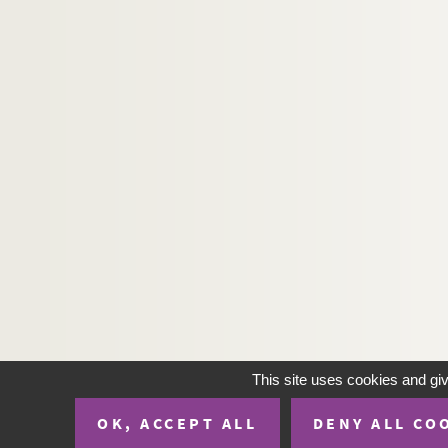
H-IMAR-22-72-183. Dic Japenenfifchen ma
H-IMAR-22-72-184. Dic Japenenfifchen ma
H-IMAR-22-73-185. Les martyrs de Gorc
H-IMAR-22-73-186. Les martyrs de Gorc
H-IMAR-22-73-187. Les martyrs de Gorc
H-IMAR-22-73-188. Les martyrs de Gorc
H-IMAR-22-74-189. Les 2 frères
H-IMAR-22-74-190. Notre-Dame du Rosa
H-IMAR-22-74-191. Gesu Guiseppe Maria
H-IMAR-22-74-192. Les 2 frères - Notre-
H-IMAR-22-74-193. Les 2 frères - Notre-
H-IMAR-22-75-194. Regine Doctorum (Vier
H-IMAR-22-76-195. Trois grandes épées -
This site uses cookies and gi
H-IMAR-22-77-196. La dispute de la trini
OK, ACCEPT ALL
DENY ALL CO
H-IMAR-22-78-197. La Vierge et les saint