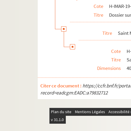
Cote
H-IMAR-19-
H-IMAR-22-1-1. Grand tableau d'illustra
Titre
Dossier sur
Rois Mages
Pomey - Saint Goar d'Arneke
Titre
Saint
Les saints martyrs Greogory et Phile
Les saints "Septem Dormientes"
Cote
H
Les saints martyrs
Titre
S
Quadraginta
Dimensions
4
Sainte Marie, sainte Marthe et autres
H-IMAR-22-11-65. AVCtor Fratrum
Citer ce document :
https://ccfr.bnf.fr/por
H-IMAR-22-12-66. Les deux cents Bénédic
record=eadcgm:EADC:a79832712
H-IMAR-22-13-67. Les dix milles soldats
H-IMAR-22-14-68. Incipit prologus undec
Plan du site
Mentions Légales
Accessibilit
H-IMAR-22-15-69. Nouvelles fleurs des vi
v 31.1.0
Calendrier des saints