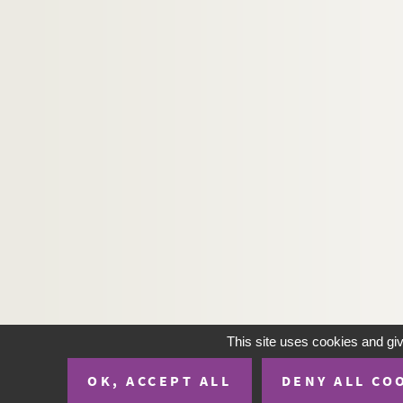
H-IMAR-22-75-194. Regine Doctorum (Vier
H-IMAR-22-76-195. Trois grandes épées -
H-IMAR-22-77-196. La dispute de la trini
H-IMAR-22-78-197. La Vierge et les saint
H-IMAR-22-79-198. Le couronnement de l
H-IMAR-22-80-199. Les saints
H-IMAR-22-81-200. La Vierge, l'enfant Jés
H-IMAR-22-82-201. Illustration de 24 sai
H-IMAR-22-83-202. Illustration de 24 sai
H-IMAR-22-84-203. Modèle des vertus ch
H-IMAR-22-85-204. Félicité des saints ma
H-IMAR-22-86-205. Saint Vincent Ferrier…
H-IMAR-22-87-206. Les saintes : Elisabe
This site uses cookies and gi
H-IMAR-22-88-207. Saint Ignace de Loyol
OK, ACCEPT ALL
DENY ALL CO
H-IMAR-22-89-208. Illustration de 25 sain