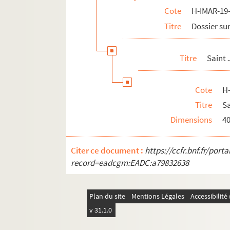
Cote
H-IMAR-19-
H-IMAR-22-14-68. Incipit prologus undec
Titre
Dossier sur
H-IMAR-22-15-69. Nouvelles fleurs des vi
Calendrier des saints
Titre
Saint 
H-IMAR-22-24-96. Die HL. Ih Nothhalfer
H-IMAR-22-24-97. Die HL. Ih Nothhalfer
Cote
H
H-IMAR-22-25-98. Le massacre des inno
Titre
S
H-IMAR-22-25-99. Le massacre des inno
Dimensions
4
H-IMAR-22-25-100. Le massacre des inn
H-IMAR-22-25-101. Le massacre des inn
Citer ce document :
https://ccfr.bnf.fr/por
H-IMAR-22-25-102. Le massacre des inn
record=eadcgm:EADC:a79832638
H-IMAR-22-26-103. Les saints innocents
H-IMAR-22-27-104. Les saints innocents
Plan du site
Mentions Légales
Accessibilit
H-IMAR-22-27-105. Les saints innocents
v 31.1.0
H-IMAR-22-28-106. Les saints martyrs H