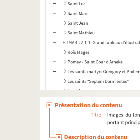
Saint Luc
Saint Marc
Saint Jean
Saint Mathieu
H-IMAR-22-1-1. Grand tableau d'illustra
Rois Mages
Pomey - Saint Goar d'Arneke
Les saints martyrs Greogory et Phile
Les saints "Septem Dormientes"
Les saints martyrs
Quadraginta
Présentation du contenu
Sainte Marie, sainte Marthe et autres
Titre
Images du fon
H-IMAR-22-11-65. AVCtor Fratrum
portant princip
H-IMAR-22-12-66. Les deux cents Bénédic
Description du contenu
H-IMAR-22-13-67. Les dix milles soldats