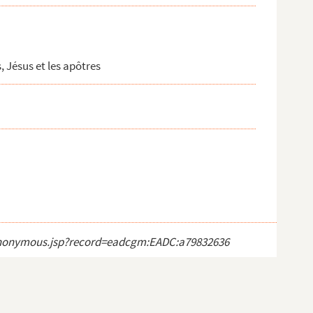
, Jésus et les apôtres
ct_anonymous.jsp?record=eadcgm:EADC:a79832636