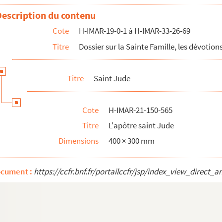
Description du contenu
Cote
H-IMAR-19-0-1 à H-IMAR-33-26-69
Titre
Dossier sur la Sainte Famille, les dévotions
Titre
Saint Jude
e)
Cote
H-IMAR-21-150-565
e)
Titre
L'apôtre saint Jude
e)
Dimensions
400 × 300 mm
e)
e)
ocument :
https://ccfr.bnf.fr/portailccfr/jsp/index_view_dire
e)
e)
e)