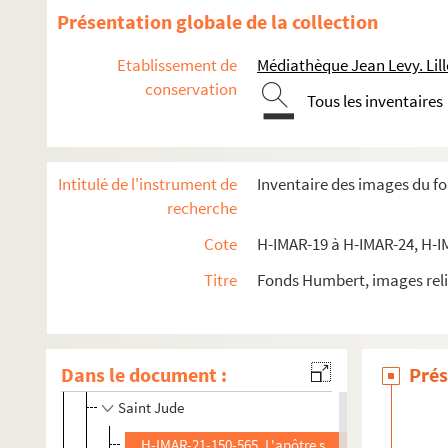
H-IMAR-21-99-373. Calendrier 1841 (janvier… juin)
Présentation globale de la collection
H-IMAR-21-100-374. Calendrier 1841 (juillet… Décemb
Etablissement de
Médiathèque Jean Levy. Lill
H-IMAR-21-101-375. Al'ar picture from a church in th
conservation
H-IMAR-21-102-376. Illustration des saints
Tous les inventaires
H-IMAR-21-102-377. Illustration des saints
H-IMAR-21-103-378. Les apôtres de Jésus-Christ
Intitulé de l'instrument de
Inventaire des images du f
Saint Jacques
recherche
Saint Thomas
Cote
H-IMAR-19 à H-IMAR-24, H-I
Saint Barnabé
Titre
Fonds Humbert, images reli
Saint Simon
Saint Mathias ou Matthias
Saint Barthelemy
Dans le document :
Prés
Saint André
Saint Jude
H-IMAR-21-150-565. L'apôtre saint Jude