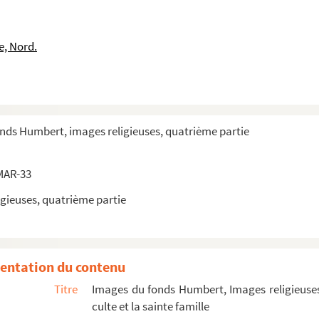
re)
e, Nord.
e Crimea
onds Humbert, images religieuses, quatrième partie
MAR-33
gieuses, quatrième partie
entation du contenu
Titre
Images du fonds Humbert, Images religieuses
culte et la sainte famille