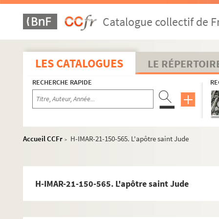
Saint Joseph
Catalogue collectif de F
La Sainte Famille
Anges
Sainte Anne et Saint Joachim
LES CATALOGUES
LE RÉPERTOIR
Sacré Cœur
RECHERCHE RAPIDE
RE
H-IMAR-21-1-1. Saint Philippe et saint Jacques, apôtr
Saint Jacques
H-IMAR-21-6-22. Saint Iame Minon
Saint Philippe
Accueil CCFr
H-IMAR-21-150-565. L'apôtre saint Jude
>
H-IMAR-21-11-44. Saint Timothée
Saint Jean Baptiste
Saint Pierre
H-IMAR-21-150-565. L'apôtre saint Jude
Saint Paul
H-IMAR-21-98-372. Les apôtres