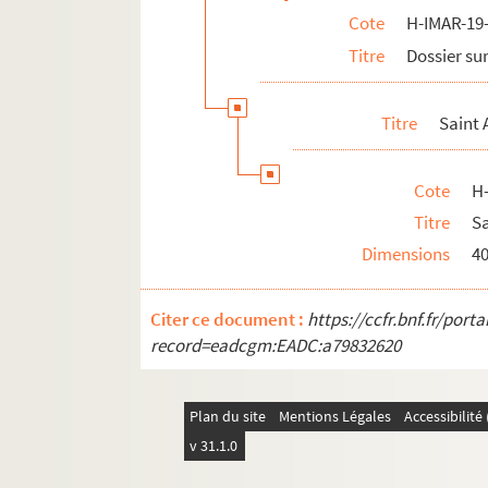
Cote
H-IMAR-19-
H-IMAR-22-11-65. AVCtor Fratrum
Titre
Dossier sur
H-IMAR-22-12-66. Les deux cents Bénédic
H-IMAR-22-13-67. Les dix milles soldats
Titre
Saint 
H-IMAR-22-14-68. Incipit prologus undec
H-IMAR-22-15-69. Nouvelles fleurs des vi
Cote
H
Calendrier des saints
Titre
S
H-IMAR-22-24-96. Die HL. Ih Nothhalfer
Dimensions
4
H-IMAR-22-24-97. Die HL. Ih Nothhalfer
H-IMAR-22-25-98. Le massacre des inno
Citer ce document :
https://ccfr.bnf.fr/por
H-IMAR-22-25-99. Le massacre des inno
record=eadcgm:EADC:a79832620
H-IMAR-22-25-100. Le massacre des inn
H-IMAR-22-25-101. Le massacre des inn
Plan du site
Mentions Légales
Accessibilit
H-IMAR-22-25-102. Le massacre des inn
v 31.1.0
H-IMAR-22-26-103. Les saints innocents