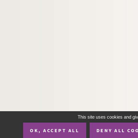
H-IMAR-22-74-191. Gesu Guiseppe Maria
H-IMAR-22-74-192. Les 2 frères - Notre-
H-IMAR-22-74-193. Les 2 frères - Notre-
H-IMAR-22-75-194. Regine Doctorum (Vier
H-IMAR-22-76-195. Trois grandes épées -
H-IMAR-22-77-196. La dispute de la trini
H-IMAR-22-78-197. La Vierge et les saint
H-IMAR-22-79-198. Le couronnement de l
H-IMAR-22-80-199. Les saints
H-IMAR-22-81-200. La Vierge, l'enfant Jés
H-IMAR-22-82-201. Illustration de 24 sai
H-IMAR-22-83-202. Illustration de 24 sai
H-IMAR-22-84-203. Modèle des vertus ch
This site uses cookies and gi
H-IMAR-22-85-204. Félicité des saints ma
OK, ACCEPT ALL
DENY ALL CO
H-IMAR-22-86-205. Saint Vincent Ferrier…