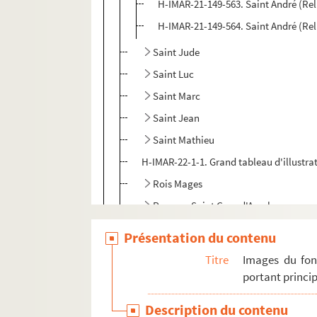
H-IMAR-21-149-563. Saint André (Rel
H-IMAR-21-149-564. Saint André (Rel
Saint Jude
Saint Luc
Saint Marc
Saint Jean
Saint Mathieu
H-IMAR-22-1-1. Grand tableau d'illustra
Rois Mages
Pomey - Saint Goar d'Arneke
Les saints martyrs Greogory et Phile
Présentation du contenu
Les saints "Septem Dormientes"
Titre
Images du fon
Les saints martyrs
portant princip
Quadraginta
Description du contenu
Sainte Marie, sainte Marthe et autres