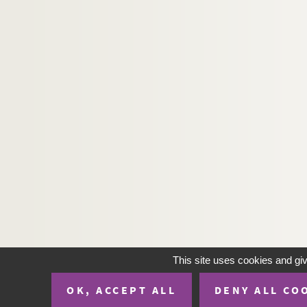
H-IMAR-22-78-197. La Vierge et les saint
H-IMAR-22-79-198. Le couronnement de l
H-IMAR-22-80-199. Les saints
H-IMAR-22-81-200. La Vierge, l'enfant Jés
H-IMAR-22-82-201. Illustration de 24 sai
H-IMAR-22-83-202. Illustration de 24 sai
H-IMAR-22-84-203. Modèle des vertus ch
H-IMAR-22-85-204. Félicité des saints ma
H-IMAR-22-86-205. Saint Vincent Ferrier…
H-IMAR-22-87-206. Les saintes : Elisabe
H-IMAR-22-88-207. Saint Ignace de Loyol
H-IMAR-22-89-208. Illustration de 25 sain
H-IMAR-22-90-209. Illustration des 16 sa
This site uses cookies and gi
H-IMAR-22-91-210. Quarante moines mar
OK, ACCEPT ALL
DENY ALL CO
H-IMAR-22-92-211. Les saints Reinberg, 