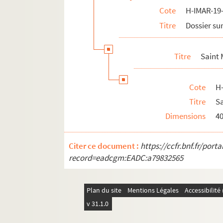
Cote
H-IMAR-19-
H-IMAR-22-24-96. Die HL. Ih Nothhalfer
Titre
Dossier sur
H-IMAR-22-24-97. Die HL. Ih Nothhalfer
H-IMAR-22-25-98. Le massacre des inno
Titre
Saint 
H-IMAR-22-25-99. Le massacre des inno
H-IMAR-22-25-100. Le massacre des inn
Cote
H
H-IMAR-22-25-101. Le massacre des inn
Titre
S
H-IMAR-22-25-102. Le massacre des inn
Dimensions
4
H-IMAR-22-26-103. Les saints innocents
H-IMAR-22-27-104. Les saints innocents
Citer ce document :
https://ccfr.bnf.fr/por
H-IMAR-22-27-105. Les saints innocents
record=eadcgm:EADC:a79832565
H-IMAR-22-28-106. Les saints martyrs H
H-IMAR-22-29-107. Sainte Ulphe et sain
Plan du site
Mentions Légales
Accessibilit
H-IMAR-22-30-108. Les premiers martyrs 
v 31.1.0
H-IMAR-22-31-109. Les seize mille marty