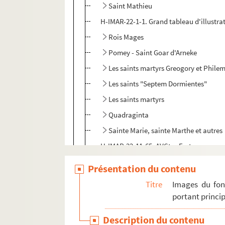
Saint Mathieu
H-IMAR-22-1-1. Grand tableau d'illustra
Rois Mages
Pomey - Saint Goar d'Arneke
Les saints martyrs Greogory et Phile
Les saints "Septem Dormientes"
Les saints martyrs
Quadraginta
Sainte Marie, sainte Marthe et autres
H-IMAR-22-11-65. AVCtor Fratrum
H-IMAR-22-12-66. Les deux cents Bénédic
Présentation du contenu
H-IMAR-22-13-67. Les dix milles soldats
Titre
Images du fon
H-IMAR-22-14-68. Incipit prologus undec
portant princip
H-IMAR-22-15-69. Nouvelles fleurs des vi
Description du contenu
Calendrier des saints