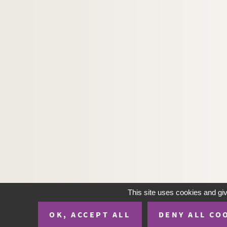
H-IMAR-22-76-195. Trois grandes épées -
H-IMAR-22-77-196. La dispute de la trini
H-IMAR-22-78-197. La Vierge et les saint
H-IMAR-22-79-198. Le couronnement de l
H-IMAR-22-80-199. Les saints
H-IMAR-22-81-200. La Vierge, l'enfant Jés
H-IMAR-22-82-201. Illustration de 24 sai
H-IMAR-22-83-202. Illustration de 24 sai
H-IMAR-22-84-203. Modèle des vertus ch
H-IMAR-22-85-204. Félicité des saints ma
H-IMAR-22-86-205. Saint Vincent Ferrier…
H-IMAR-22-87-206. Les saintes : Elisabe
H-IMAR-22-88-207. Saint Ignace de Loyol
This site uses cookies and gi
H-IMAR-22-89-208. Illustration de 25 sain
OK, ACCEPT ALL
DENY ALL CO
H-IMAR-22-90-209. Illustration des 16 sa