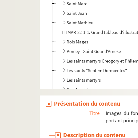
Saint Marc
Saint Jean
Saint Mathieu
H-IMAR-22-1-1. Grand tableau d'illustra
Rois Mages
Pomey - Saint Goar d'Arneke
Les saints martyrs Greogory et Phile
Les saints "Septem Dormientes"
Les saints martyrs
Quadraginta
Sainte Marie, sainte Marthe et autres
Présentation du contenu
H-IMAR-22-11-65. AVCtor Fratrum
Titre
Images du fon
H-IMAR-22-12-66. Les deux cents Bénédic
portant princip
H-IMAR-22-13-67. Les dix milles soldats
Description du contenu
H-IMAR-22-14-68. Incipit prologus undec