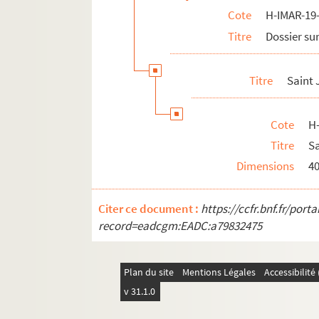
Cote
H-IMAR-19-
H-IMAR-22-15-69. Nouvelles fleurs des vi
Titre
Dossier sur
Calendrier des saints
H-IMAR-22-24-96. Die HL. Ih Nothhalfer
Titre
Saint
H-IMAR-22-24-97. Die HL. Ih Nothhalfer
H-IMAR-22-25-98. Le massacre des inno
Cote
H
H-IMAR-22-25-99. Le massacre des inno
Titre
Sa
H-IMAR-22-25-100. Le massacre des inn
Dimensions
4
H-IMAR-22-25-101. Le massacre des inn
H-IMAR-22-25-102. Le massacre des inn
Citer ce document :
https://ccfr.bnf.fr/por
H-IMAR-22-26-103. Les saints innocents
record=eadcgm:EADC:a79832475
H-IMAR-22-27-104. Les saints innocents
H-IMAR-22-27-105. Les saints innocents
Plan du site
Mentions Légales
Accessibilit
H-IMAR-22-28-106. Les saints martyrs H
v 31.1.0
H-IMAR-22-29-107. Sainte Ulphe et sain