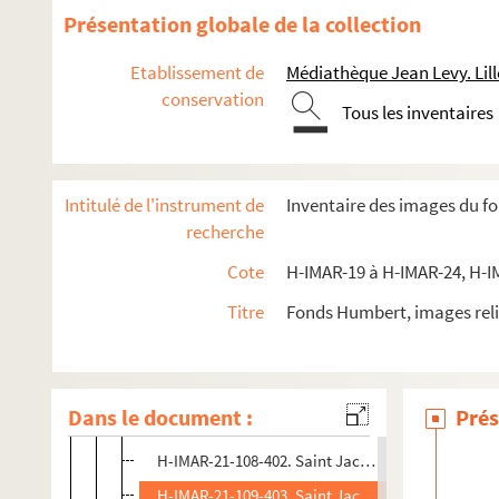
H-IMAR-21-105-389. Saint Jacques…
Présentation globale de la collection
H-IMAR-21-106-390. Saint Jacobus major - Saint 
Etablissement de
Médiathèque Jean Levy. Lill
H-IMAR-21-106-391. Saint Jacobus major - Saint 
conservation
Tous les inventaires
H-IMAR-21-106-392. Saint Jacobus major - Saint 
H-IMAR-21-106-393. Saint Jacobus major - Saint 
H-IMAR-21-106-394. Saint Jacobus major - Saint 
Intitulé de l'instrument de
Inventaire des images du f
H-IMAR-21-106-395. Saint Jacobus major - Saint 
recherche
H-IMAR-21-106-396. Saint Jacobus major - Saint 
Cote
H-IMAR-19 à H-IMAR-24, H-I
H-IMAR-21-106-397. Saint Jacobus major - Saint 
Titre
Fonds Humbert, images reli
H-IMAR-21-106-398. Saint Jacobus major - Saint 
H-IMAR-21-106-399. Saint Jacobus major - Saint 
H-IMAR-21-106-400. Saint Jacobus major - Saint 
Dans le document :
Prés
H-IMAR-21-107-401. Saint Jacobus major - Saint 
H-IMAR-21-108-402. Saint Jacques, apôtre de l'Es
H-IMAR-21-109-403. Saint Jacobs Oil - Saint Jacq