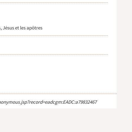
, Jésus et les apôtres
ct_anonymous.jsp?record=eadcgm:EADC:a79832467