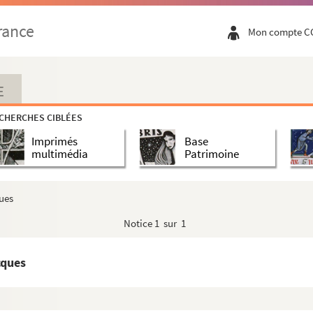
rance
Mon compte C
E
CHERCHES CIBLÉES
Imprimés
Base
multimédia
Patrimoine
ues
Notice
1 sur 1
cques