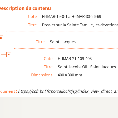
ues
Description du contenu
ues
Cote
H-IMAR-19-0-1 à H-IMAR-33-26-69
ues
Titre
Dossier sur la Sainte Famille, les dévotions
ues
ues
Titre
Saint Jacques
re, patron de l'Espagne
Cote
H-IMAR-21-109-403
Titre
Saint Jacobs Oil - Saint Jacques
Dimensions
400 × 300 mm
ocument :
https://ccfr.bnf.fr/portailccfr/jsp/index_view_dire