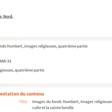
Jacques
e, Nord.
Jacques
Jacques
Jacques
Jacques
onds Humbert, images religieuses, quatrième partie
Jacques
Jacques
MAR-33
Jacques
gieuses, quatrième partie
Jacques
Jacques
Jacques
entation du contenu
Jacques
Titre
Images du fonds Humbert, Images religieuses
pérance, patron des pélerins
culte et la sainte famille
ues