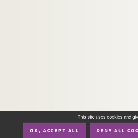
H-IMAR-22-72-183. Dic Japenenfifchen ma
H-IMAR-22-72-184. Dic Japenenfifchen ma
H-IMAR-22-73-185. Les martyrs de Gorc
H-IMAR-22-73-186. Les martyrs de Gorc
H-IMAR-22-73-187. Les martyrs de Gorc
H-IMAR-22-73-188. Les martyrs de Gorc
H-IMAR-22-74-189. Les 2 frères
H-IMAR-22-74-190. Notre-Dame du Rosa
H-IMAR-22-74-191. Gesu Guiseppe Maria
H-IMAR-22-74-192. Les 2 frères - Notre-
H-IMAR-22-74-193. Les 2 frères - Notre-
H-IMAR-22-75-194. Regine Doctorum (Vier
H-IMAR-22-76-195. Trois grandes épées -
This site uses cookies and gi
H-IMAR-22-77-196. La dispute de la trini
OK, ACCEPT ALL
DENY ALL CO
H-IMAR-22-78-197. La Vierge et les saint