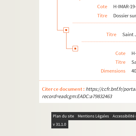
Cote
H-IMAR-19-
H-IMAR-22-1-1. Grand tableau d'illustra
Titre
Dossier sur
Rois Mages
Pomey - Saint Goar d'Arneke
Titre
Saint
Les saints martyrs Greogory et Phile
Les saints "Septem Dormientes"
Cote
H
Les saints martyrs
Titre
Sa
Quadraginta
Dimensions
4
Sainte Marie, sainte Marthe et autres
H-IMAR-22-11-65. AVCtor Fratrum
Citer ce document :
https://ccfr.bnf.fr/por
H-IMAR-22-12-66. Les deux cents Bénédic
record=eadcgm:EADC:a79832463
H-IMAR-22-13-67. Les dix milles soldats
H-IMAR-22-14-68. Incipit prologus undec
Plan du site
Mentions Légales
Accessibilit
H-IMAR-22-15-69. Nouvelles fleurs des vi
v 31.1.0
Calendrier des saints