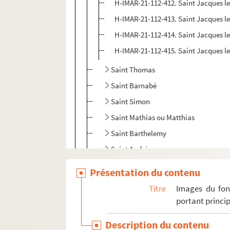
H-IMAR-21-112-412. Saint Jacques l
H-IMAR-21-112-413. Saint Jacques l
H-IMAR-21-112-414. Saint Jacques l
H-IMAR-21-112-415. Saint Jacques l
Saint Thomas
Saint Barnabé
Saint Simon
Saint Mathias ou Matthias
Saint Barthelemy
Saint André
Saint Jude
Présentation du contenu
Saint Luc
Titre
Images du fon
Saint Marc
portant princip
Saint Jean
Description du contenu
Saint Mathieu