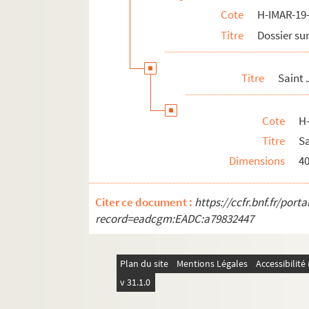
Cote
H-IMAR-19-
H-IMAR-21-112-411. Saint Jacques l
Titre
Dossier sur
H-IMAR-21-112-412. Saint Jacques l
H-IMAR-21-112-413. Saint Jacques l
Titre
Saint
H-IMAR-21-112-414. Saint Jacques l
H-IMAR-21-112-415. Saint Jacques l
Cote
H
Saint Thomas
Titre
S
Saint Barnabé
Dimensions
4
Saint Simon
Saint Mathias ou Matthias
Citer ce document :
https://ccfr.bnf.fr/por
Saint Barthelemy
record=eadcgm:EADC:a79832447
Saint André
Saint Jude
Plan du site
Mentions Légales
Accessibilit
Saint Luc
v 31.1.0
Saint Marc