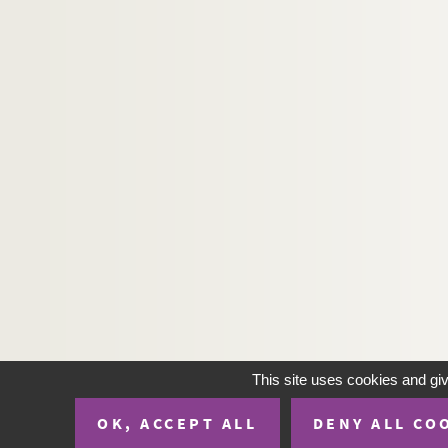
H-IMAR-22-65-167. Les moines de la Théb
H-IMAR-22-65-168. Les moines de la Théb
H-IMAR-22-66-169. Saint Bonifitius
H-IMAR-22-67-170. Les vertus des solitai
H-IMAR-22-67-171. Les vertus des solitai
H-IMAR-22-67-172. Saint Jean, saint Moy
H-IMAR-22-67-173. Sainte Syr, Isaie, Pau
H-IMAR-22-68-174. Saint Thalasse et sa
H-IMAR-22-68-175. Sainte Syr, Isaie, Pau
H-IMAR-22-69-176. Les solitaires de Nitri
H-IMAR-22-69-177. Les solitaires d'Oxyn
H-IMAR-22-69-178. Le lieu appelé les cel
H-IMAR-22-69-179. Les vertus des solitai
This site uses cookies and gi
H-IMAR-22-70-180. Le sacrifice du corps 
OK, ACCEPT ALL
DENY ALL CO
H-IMAR-22-71-181. Saints martyrs d'Ant