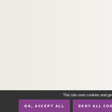
H-IMAR-22-58-152. Saint Norbarthus-Jul
H-IMAR-22-59-153. Sainte Dominique Ang
H-IMAR-22-60-154. La fête de tous les sai
H-IMAR-22-60-155. La fête de tous les sai
H-IMAR-22-60-156. Les bienheureuses Di
H-IMAR-22-60-157. Les bienheureux Dom
H-IMAR-22-61-158. Les Saints et Jésus ?
Les patrons de la Jeunesse - Les saint
H-IMAR-22-63-164. Saint Barthelemy, Ja
H-IMAR-22-64-165. Saint Pather Dominit
H-IMAR-22-64-166. Saint Pather Dominit
H-IMAR-22-65-167. Les moines de la Théb
H-IMAR-22-65-168. Les moines de la Théb
This site uses cookies and gi
H-IMAR-22-66-169. Saint Bonifitius
OK, ACCEPT ALL
DENY ALL CO
H-IMAR-22-67-170. Les vertus des solitai