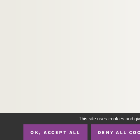
H-IMAR-22-32-110. Les quarante martyrs
H-IMAR-22-33-111. Les martyrs en Perse
H-IMAR-22-34-112. La tête de saint
H-IMAR-22-35-113. Les saints moines d'Et
H-IMAR-22-36-114. La légion fulminante
H-IMAR-22-37-115. Martyre de plusieurs ju
H-IMAR-22-38-116. Saint Quatuor Coron
H-IMAR-22-38-117. Saint Quatuor Coron
H-IMAR-22-39-118. Les dix-neuf martyrs
H-IMAR-22-40-119. Les dix soldats marty
H-IMAR-22-41-120. Saint Donalove, sain
H-IMAR-22-42-121. Saint Donalove, sain
Les saints Thomas, Augustin… - Sain
This site uses cookies and gi
H-IMAR-22-44-128. Oraison aux bienheur
OK, ACCEPT ALL
DENY ALL CO
H-IMAR-22-45-129. Saints Jean et Paul, 