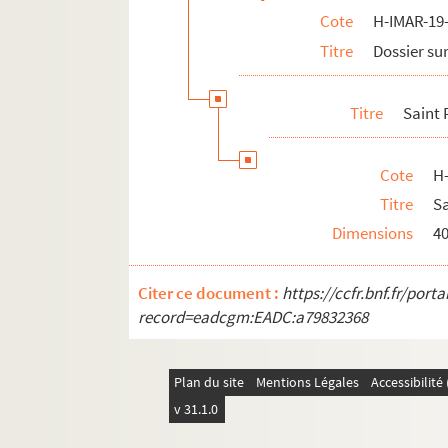
Cote
H-IMAR-19-
H-IMAR-21-85-333. Saint Paul
Titre
Dossier sur
H-IMAR-21-85-334. Saint Paul
H-IMAR-21-85-335. Saint Paul
Titre
Saint 
H-IMAR-21-85-336. Saint Paul
H-IMAR-21-86-337. Saint Paulus
Cote
H
H-IMAR-21-87-338. Saint Paul
Titre
Sa
H-IMAR-21-87-339. Saint Paul
Dimensions
4
H-IMAR-21-87-340. Saint Paul
H-IMAR-21-87-341. Saint Paul
Citer ce document :
https://ccfr.bnf.fr/por
H-IMAR-21-87-342. Saint Paul
record=eadcgm:EADC:a79832368
H-IMAR-21-87-343. Saint Paul
H-IMAR-21-87-344. Saint Paul
Plan du site
Mentions Légales
Accessibilit
H-IMAR-21-88-345. Saint Paul
v 31.1.0
H-IMAR-21-89-346. La vie de saint Pa