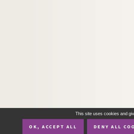
H-IMAR-22-72-184. Dic Japenenfifchen ma
H-IMAR-22-73-185. Les martyrs de Gorc
H-IMAR-22-73-186. Les martyrs de Gorc
H-IMAR-22-73-187. Les martyrs de Gorc
H-IMAR-22-73-188. Les martyrs de Gorc
H-IMAR-22-74-189. Les 2 frères
H-IMAR-22-74-190. Notre-Dame du Rosa
H-IMAR-22-74-191. Gesu Guiseppe Maria
H-IMAR-22-74-192. Les 2 frères - Notre-
H-IMAR-22-74-193. Les 2 frères - Notre-
H-IMAR-22-75-194. Regine Doctorum (Vier
H-IMAR-22-76-195. Trois grandes épées -
H-IMAR-22-77-196. La dispute de la trini
This site uses cookies and gi
H-IMAR-22-78-197. La Vierge et les saint
OK, ACCEPT ALL
DENY ALL CO
H-IMAR-22-79-198. Le couronnement de l