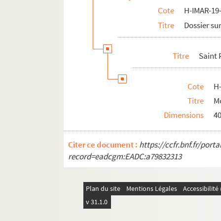
Cote
H-IMAR-19-
Rois Mages
Titre
Dossier sur
Pomey - Saint Goar d'Arneke
Les saints martyrs Greogory et Phile
Titre
Saint 
Les saints "Septem Dormientes"
Les saints martyrs
Cote
H
Quadraginta
Titre
Mo
Sainte Marie, sainte Marthe et autres
Dimensions
4
H-IMAR-22-11-65. AVCtor Fratrum
H-IMAR-22-12-66. Les deux cents Bénédic
Citer ce document :
https://ccfr.bnf.fr/por
H-IMAR-22-13-67. Les dix milles soldats
record=eadcgm:EADC:a79832313
H-IMAR-22-14-68. Incipit prologus undec
H-IMAR-22-15-69. Nouvelles fleurs des vi
Plan du site
Mentions Légales
Accessibilit
Calendrier des saints
v 31.1.0
H-IMAR-22-24-96. Die HL. Ih Nothhalfer