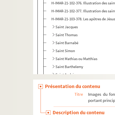
H-IMAR-21-102-376. Illustration des sain
H-IMAR-21-102-377. Illustration des sain
H-IMAR-21-103-378. Les apôtres de Jésus
Saint Jacques
Saint Thomas
Saint Barnabé
Saint Simon
Saint Mathias ou Matthias
Saint Barthelemy
Saint André
Saint Jude
Présentation du contenu
Saint Luc
Titre
Images du fon
Saint Marc
portant princip
Saint Jean
Description du contenu
Saint Mathieu