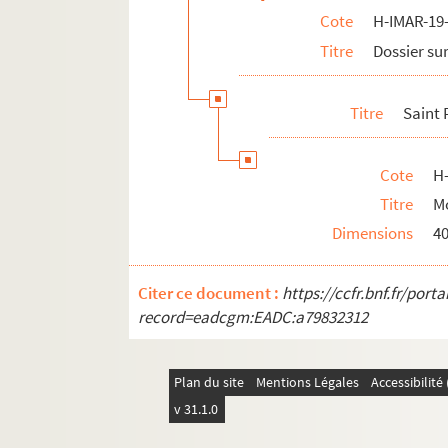
Cote
H-IMAR-19-
H-IMAR-22-1-1. Grand tableau d'illustra
Titre
Dossier sur
Rois Mages
Pomey - Saint Goar d'Arneke
Titre
Saint 
Les saints martyrs Greogory et Phile
Les saints "Septem Dormientes"
Cote
H
Les saints martyrs
Titre
Mo
Quadraginta
Dimensions
4
Sainte Marie, sainte Marthe et autres
H-IMAR-22-11-65. AVCtor Fratrum
Citer ce document :
https://ccfr.bnf.fr/por
H-IMAR-22-12-66. Les deux cents Bénédic
record=eadcgm:EADC:a79832312
H-IMAR-22-13-67. Les dix milles soldats
H-IMAR-22-14-68. Incipit prologus undec
Plan du site
Mentions Légales
Accessibilit
H-IMAR-22-15-69. Nouvelles fleurs des vi
v 31.1.0
Calendrier des saints