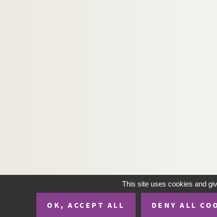
H-IMAR-22-72-183. Dic Japenenfifchen ma
H-IMAR-22-72-184. Dic Japenenfifchen ma
H-IMAR-22-73-185. Les martyrs de Gorc
H-IMAR-22-73-186. Les martyrs de Gorc
H-IMAR-22-73-187. Les martyrs de Gorc
H-IMAR-22-73-188. Les martyrs de Gorc
H-IMAR-22-74-189. Les 2 frères
H-IMAR-22-74-190. Notre-Dame du Rosa
H-IMAR-22-74-191. Gesu Guiseppe Maria
H-IMAR-22-74-192. Les 2 frères - Notre-
H-IMAR-22-74-193. Les 2 frères - Notre-
H-IMAR-22-75-194. Regine Doctorum (Vier
H-IMAR-22-76-195. Trois grandes épées -
This site uses cookies and gi
H-IMAR-22-77-196. La dispute de la trini
OK, ACCEPT ALL
DENY ALL CO
H-IMAR-22-78-197. La Vierge et les saint