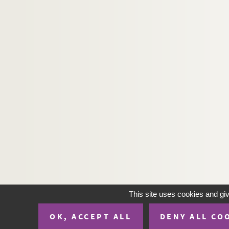
Pomey - Saint Goar d'Arneke
Les saints martyrs Greogory et Phile
Les saints "Septem Dormientes"
Les saints martyrs
Quadraginta
Sainte Marie, sainte Marthe et autres
H-IMAR-22-11-65. AVCtor Fratrum
H-IMAR-22-12-66. Les deux cents Bénédic
H-IMAR-22-13-67. Les dix milles soldats
H-IMAR-22-14-68. Incipit prologus undec
H-IMAR-22-15-69. Nouvelles fleurs des vi
Calendrier des saints
H-IMAR-22-24-96. Die HL. Ih Nothhalfer
This site uses cookies and gi
H-IMAR-22-24-97. Die HL. Ih Nothhalfer
OK, ACCEPT ALL
DENY ALL CO
H-IMAR-22-25-98. Le massacre des inno