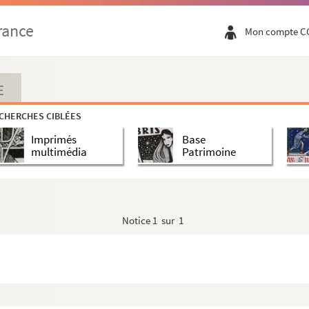
rance
Mon compte C
-Baptiste
-Baptiste
-Baptiste
E
-Baptiste
CHERCHES CIBLÉES
Imprimés
Base
 du Messie
multimédia
Patrimoine
Notice
1 sur 1