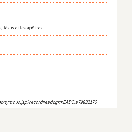
, Jésus et les apôtres
ct_anonymous.jsp?record=eadcgm:EADC:a79832170