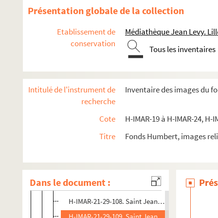
H-IMAR-21-27-95. Saint Jean-Baptiste
Présentation globale de la collection
H-IMAR-21-27-96. Saint Jean-Baptiste
Etablissement de
Médiathèque Jean Levy. Lill
H-IMAR-21-27-97. Saint Jean-Baptiste
conservation
Tous les inventaires
H-IMAR-21-27-98. Saint Jean-Baptiste
H-IMAR-21-27-99. Saint Jean-Baptiste
H-IMAR-21-27-100. Saint Jean-Baptiste
Intitulé de l'instrument de
Inventaire des images du f
H-IMAR-21-27-101. Saint Jean-Baptiste
recherche
H-IMAR-21-27-102. Saint Jean-Baptiste
Cote
H-IMAR-19 à H-IMAR-24, H-I
H-IMAR-21-27-103. Saint Jean-Baptiste
Titre
Fonds Humbert, images reli
H-IMAR-21-27-104. Saint Jean-Baptiste
H-IMAR-21-27-105. Saint Jean-Baptiste
H-IMAR-21-28-106. Saint Jean-Baptiste
Dans le document :
Prés
H-IMAR-21-28-107. Saint Jean-Baptiste
H-IMAR-21-29-108. Saint Jean-Baptiste
H-IMAR-21-29-109. Saint Jean-Baptiste