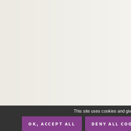
H-IMAR-22-36-114. La légion fulminante
H-IMAR-22-37-115. Martyre de plusieurs ju
H-IMAR-22-38-116. Saint Quatuor Coron
H-IMAR-22-38-117. Saint Quatuor Coron
H-IMAR-22-39-118. Les dix-neuf martyrs
H-IMAR-22-40-119. Les dix soldats marty
H-IMAR-22-41-120. Saint Donalove, sain
H-IMAR-22-42-121. Saint Donalove, sain
Les saints Thomas, Augustin… - Sain
H-IMAR-22-44-128. Oraison aux bienheur
H-IMAR-22-45-129. Saints Jean et Paul, 
H-IMAR-22-46-130. Sainte Hildegarde, 
Sainte Cécile… Saint Fides, saint Spe
This site uses cookies and gi
H-IMAR-22-48-135. Sainte Thérèse, Lucia
OK, ACCEPT ALL
DENY ALL CO
H-IMAR-22-48-136. Sainte Thérèse, Lucia