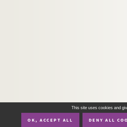
H-IMAR-22-11-65. AVCtor Fratrum
H-IMAR-22-12-66. Les deux cents Bénédic
H-IMAR-22-13-67. Les dix milles soldats
H-IMAR-22-14-68. Incipit prologus undec
H-IMAR-22-15-69. Nouvelles fleurs des vi
Calendrier des saints
H-IMAR-22-24-96. Die HL. Ih Nothhalfer
H-IMAR-22-24-97. Die HL. Ih Nothhalfer
H-IMAR-22-25-98. Le massacre des inno
H-IMAR-22-25-99. Le massacre des inno
H-IMAR-22-25-100. Le massacre des inn
H-IMAR-22-25-101. Le massacre des inn
H-IMAR-22-25-102. Le massacre des inn
This site uses cookies and gi
H-IMAR-22-26-103. Les saints innocents
OK, ACCEPT ALL
DENY ALL CO
H-IMAR-22-27-104. Les saints innocents