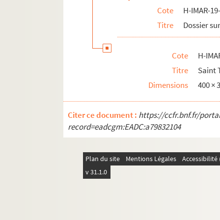
Cote
H-IMAR-19-
Les saints martyrs
Titre
Dossier sur
Quadraginta
Sainte Marie, sainte Marthe et autres
Cote
H-IMA
H-IMAR-22-11-65. AVCtor Fratrum
Titre
Saint
H-IMAR-22-12-66. Les deux cents Bénédic
Dimensions
400 ×
H-IMAR-22-13-67. Les dix milles soldats
H-IMAR-22-14-68. Incipit prologus undec
Citer ce document :
https://ccfr.bnf.fr/por
H-IMAR-22-15-69. Nouvelles fleurs des vi
record=eadcgm:EADC:a79832104
Calendrier des saints
H-IMAR-22-24-96. Die HL. Ih Nothhalfer
Plan du site
Mentions Légales
Accessibilit
H-IMAR-22-24-97. Die HL. Ih Nothhalfer
v 31.1.0
H-IMAR-22-25-98. Le massacre des inno
H-IMAR-22-25-99. Le massacre des inno
H-IMAR-22-25-100. Le massacre des inn