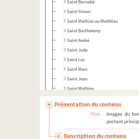
Saint Barnabé
Saint Simon
Saint Mathias ou Matthias
Saint Barthelemy
Saint André
Saint Jude
Saint Luc
Saint Marc
Saint Jean
Saint Mathieu
H-IMAR-22-1-1. Grand tableau d'illustra
Présentation du contenu
Rois Mages
Titre
Images du fon
Pomey - Saint Goar d'Arneke
portant princip
Les saints martyrs Greogory et Phile
Description du contenu
Les saints "Septem Dormientes"