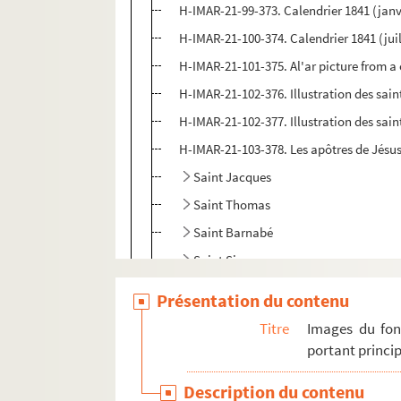
H-IMAR-21-99-373. Calendrier 1841 (janv
H-IMAR-21-100-374. Calendrier 1841 (ju
H-IMAR-21-101-375. Al'ar picture from a
H-IMAR-21-102-376. Illustration des sain
H-IMAR-21-102-377. Illustration des sain
H-IMAR-21-103-378. Les apôtres de Jésus
Saint Jacques
Saint Thomas
Saint Barnabé
Saint Simon
Saint Mathias ou Matthias
Présentation du contenu
Saint Barthelemy
Titre
Images du fon
Saint André
portant princip
Saint Jude
Description du contenu
Saint Luc