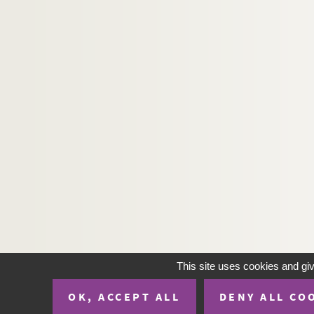
H-IMAR-22-60-157. Les bienheureux Dom
H-IMAR-22-61-158. Les Saints et Jésus ?
Les patrons de la Jeunesse - Les saint
H-IMAR-22-63-164. Saint Barthelemy, Ja
H-IMAR-22-64-165. Saint Pather Dominit
H-IMAR-22-64-166. Saint Pather Dominit
H-IMAR-22-65-167. Les moines de la Théb
H-IMAR-22-65-168. Les moines de la Théb
H-IMAR-22-66-169. Saint Bonifitius
H-IMAR-22-67-170. Les vertus des solitai
H-IMAR-22-67-171. Les vertus des solitai
H-IMAR-22-67-172. Saint Jean, saint Moy
H-IMAR-22-67-173. Sainte Syr, Isaie, Pau
This site uses cookies and gi
H-IMAR-22-68-174. Saint Thalasse et sa
OK, ACCEPT ALL
DENY ALL CO
H-IMAR-22-68-175. Sainte Syr, Isaie, Pau