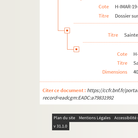
Cote
H-IMAR-19-
Saint Jean Baptiste
Titre
Dossier sur
Saint Pierre
Saint Paul
Titre
Sainte
H-IMAR-21-98-372. Les apôtres
H-IMAR-21-99-373. Calendrier 1841 (janv
Cote
H
H-IMAR-21-100-374. Calendrier 1841 (ju
Titre
Sa
H-IMAR-21-101-375. Al'ar picture from a
Dimensions
4
H-IMAR-21-102-376. Illustration des sain
H-IMAR-21-102-377. Illustration des sain
Citer ce document :
https://ccfr.bnf.fr/por
H-IMAR-21-103-378. Les apôtres de Jésus
record=eadcgm:EADC:a79831992
Saint Jacques
Saint Thomas
Plan du site
Mentions Légales
Accessibilit
Saint Barnabé
v 31.1.0
Saint Simon