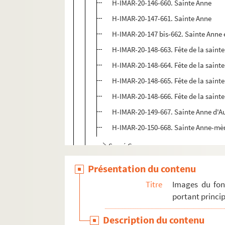
H-IMAR-20-146-660. Sainte Anne
H-IMAR-20-147-661. Sainte Anne
H-IMAR-20-147 bis-662. Sainte Anne 
H-IMAR-20-148-663. Fête de la saint
H-IMAR-20-148-664. Fête de la saint
H-IMAR-20-148-665. Fête de la saint
H-IMAR-20-148-666. Fête de la saint
H-IMAR-20-149-667. Sainte Anne d'Au
H-IMAR-20-150-668. Sainte Anne-mère 
Sacré Cœur
H-IMAR-21-1-1. Saint Philippe et saint 
Présentation du contenu
Saint Jacques
Titre
Images du fon
H-IMAR-21-6-22. Saint Iame Minon
portant princip
Saint Philippe
Description du contenu
H-IMAR-21-11-44. Saint Timothée