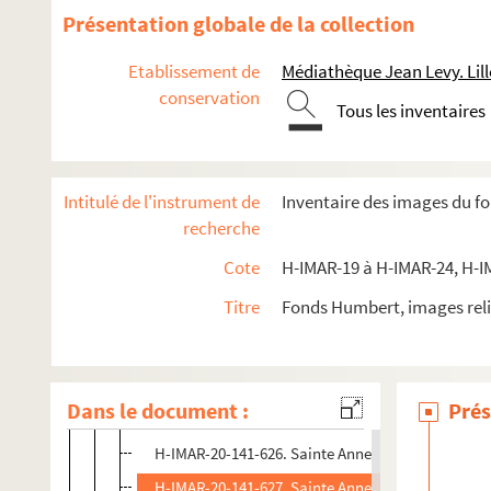
H-IMAR-20-140-613. Sainte Anne
Présentation globale de la collection
H-IMAR-20-140-614. Sainte Anne
Etablissement de
Médiathèque Jean Levy. Lill
H-IMAR-20-140-615. Sainte Anne
conservation
Tous les inventaires
H-IMAR-20-140-616. Sainte Anne
H-IMAR-20-140-617. Sainte Anne
H-IMAR-20-140-618. Sainte Anne
Intitulé de l'instrument de
Inventaire des images du f
H-IMAR-20-140-619. Sainte Anne
recherche
H-IMAR-20-140-620. Sainte Anne
Cote
H-IMAR-19 à H-IMAR-24, H-I
H-IMAR-20-140-621. Sainte Anne
Titre
Fonds Humbert, images reli
H-IMAR-20-140-622. Sainte Anne
H-IMAR-20-141-623. Sainte Anne
H-IMAR-20-141-624. Sainte Anne
Dans le document :
Prés
H-IMAR-20-141-625. Sainte Anne
H-IMAR-20-141-626. Sainte Anne
H-IMAR-20-141-627. Sainte Anne