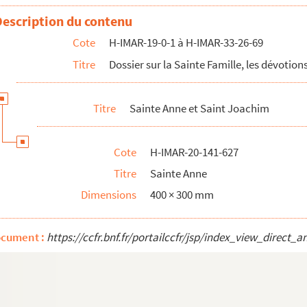
Description du contenu
Cote
H-IMAR-19-0-1 à H-IMAR-33-26-69
Titre
Dossier sur la Sainte Famille, les dévotions
Titre
Sainte Anne et Saint Joachim
Cote
H-IMAR-20-141-627
Titre
Sainte Anne
Dimensions
400 × 300 mm
ocument :
https://ccfr.bnf.fr/portailccfr/jsp/index_view_dire