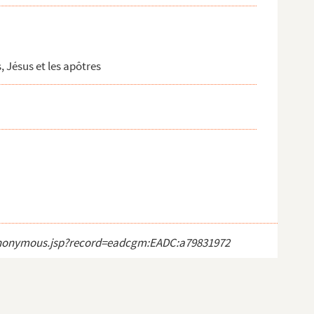
, Jésus et les apôtres
ct_anonymous.jsp?record=eadcgm:EADC:a79831972