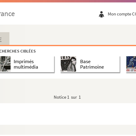
na
rance
Mon compte C
na
E
CHERCHES CIBLÉES
Imprimés
Base
multimédia
Patrimoine
Notice
1 sur 1