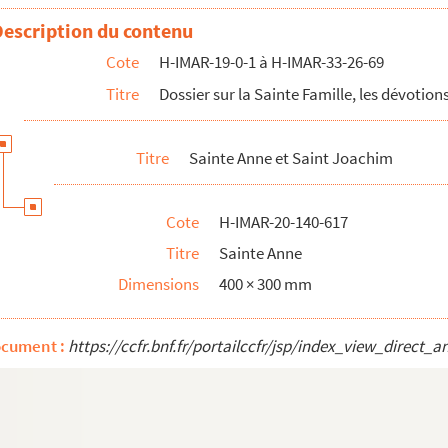
Description du contenu
Cote
H-IMAR-19-0-1 à H-IMAR-33-26-69
Titre
Dossier sur la Sainte Famille, les dévotions
Titre
Sainte Anne et Saint Joachim
Cote
H-IMAR-20-140-617
Titre
Sainte Anne
Dimensions
400 × 300 mm
ocument :
https://ccfr.bnf.fr/portailccfr/jsp/index_view_dire