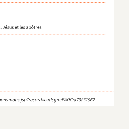
, Jésus et les apôtres
ct_anonymous.jsp?record=eadcgm:EADC:a79831962