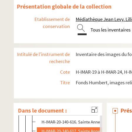
H-IMAR-20-139-603. Sainte Anne
Présentation globale de la collection
H-IMAR-20-139-604. Sainte Anne
Etablissement de
Médiathèque Jean Levy. Lill
H-IMAR-20-139-605. Sainte Anne
conservation
Tous les inventaires
H-IMAR-20-139-606. Sainte Anne
H-IMAR-20-139-607. Sainte Anne
H-IMAR-20-139-608. Sainte Anne
Intitulé de l'instrument de
Inventaire des images du f
H-IMAR-20-139-609. Sainte Anne
recherche
H-IMAR-20-139-610. Sainte Anne
Cote
H-IMAR-19 à H-IMAR-24, H-I
H-IMAR-20-139-611. Sainte Anne
Titre
Fonds Humbert, images reli
H-IMAR-20-140-612. Sainte Anne
H-IMAR-20-140-613. Sainte Anne
H-IMAR-20-140-614. Sainte Anne
Dans le document :
Prés
H-IMAR-20-140-615. Sainte Anne
H-IMAR-20-140-616. Sainte Anne
H-IMAR-20-140-617. Sainte Anne