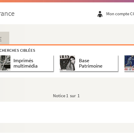
'immaculée conception
rance
Mon compte C
'immaculée conception
na
E
na
CHERCHES CIBLÉES
na
Imprimés
Base
na
multimédia
Patrimoine
na
na
na
Notice
1 sur 1
na
na