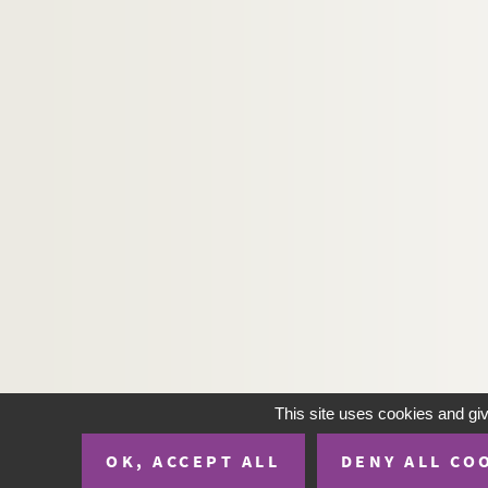
H-IMAR-22-37-115. Martyre de plusieurs ju
H-IMAR-22-38-116. Saint Quatuor Coron
H-IMAR-22-38-117. Saint Quatuor Coron
H-IMAR-22-39-118. Les dix-neuf martyrs
H-IMAR-22-40-119. Les dix soldats marty
H-IMAR-22-41-120. Saint Donalove, sain
H-IMAR-22-42-121. Saint Donalove, sain
Les saints Thomas, Augustin… - Sain
H-IMAR-22-44-128. Oraison aux bienheur
H-IMAR-22-45-129. Saints Jean et Paul, 
H-IMAR-22-46-130. Sainte Hildegarde, 
Sainte Cécile… Saint Fides, saint Spe
H-IMAR-22-48-135. Sainte Thérèse, Lucia
This site uses cookies and gi
H-IMAR-22-48-136. Sainte Thérèse, Lucia
OK, ACCEPT ALL
DENY ALL CO
H-IMAR-22-49-137. Le petit Alfred - Reli