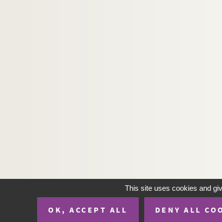
H-IMAR-22-31-109. Les seize mille marty
H-IMAR-22-32-110. Les quarante martyrs
H-IMAR-22-33-111. Les martyrs en Perse
H-IMAR-22-34-112. La tête de saint
H-IMAR-22-35-113. Les saints moines d'Et
H-IMAR-22-36-114. La légion fulminante
H-IMAR-22-37-115. Martyre de plusieurs ju
H-IMAR-22-38-116. Saint Quatuor Coron
H-IMAR-22-38-117. Saint Quatuor Coron
H-IMAR-22-39-118. Les dix-neuf martyrs
H-IMAR-22-40-119. Les dix soldats marty
H-IMAR-22-41-120. Saint Donalove, sain
H-IMAR-22-42-121. Saint Donalove, sain
This site uses cookies and gi
Les saints Thomas, Augustin… - Sain
OK, ACCEPT ALL
DENY ALL CO
H-IMAR-22-44-128. Oraison aux bienheur