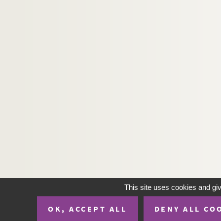
H-IMAR-22-25-98. Le massacre des inno
H-IMAR-22-25-99. Le massacre des inno
H-IMAR-22-25-100. Le massacre des inn
H-IMAR-22-25-101. Le massacre des inn
H-IMAR-22-25-102. Le massacre des inn
H-IMAR-22-26-103. Les saints innocents
H-IMAR-22-27-104. Les saints innocents
H-IMAR-22-27-105. Les saints innocents
H-IMAR-22-28-106. Les saints martyrs H
H-IMAR-22-29-107. Sainte Ulphe et sain
H-IMAR-22-30-108. Les premiers martyrs 
H-IMAR-22-31-109. Les seize mille marty
H-IMAR-22-32-110. Les quarante martyrs
This site uses cookies and gi
H-IMAR-22-33-111. Les martyrs en Perse
OK, ACCEPT ALL
DENY ALL CO
H-IMAR-22-34-112. La tête de saint