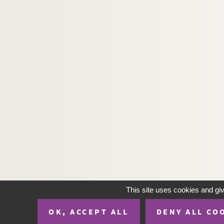
H-IMAR-22-25-99. Le massacre des inno
H-IMAR-22-25-100. Le massacre des inn
H-IMAR-22-25-101. Le massacre des inn
H-IMAR-22-25-102. Le massacre des inn
H-IMAR-22-26-103. Les saints innocents
H-IMAR-22-27-104. Les saints innocents
H-IMAR-22-27-105. Les saints innocents
H-IMAR-22-28-106. Les saints martyrs H
H-IMAR-22-29-107. Sainte Ulphe et sain
H-IMAR-22-30-108. Les premiers martyrs 
H-IMAR-22-31-109. Les seize mille marty
H-IMAR-22-32-110. Les quarante martyrs
H-IMAR-22-33-111. Les martyrs en Perse
This site uses cookies and gi
H-IMAR-22-34-112. La tête de saint
OK, ACCEPT ALL
DENY ALL CO
H-IMAR-22-35-113. Les saints moines d'Et