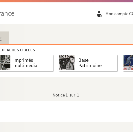
rance
Mon compte C
E
CHERCHES CIBLÉES
Imprimés
Base
multimédia
Patrimoine
Notice
1 sur 1
me et portant principalement sur le cult...
ille, les dévotions, Jésus et les apôtres