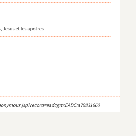
, Jésus et les apôtres
ct_anonymous.jsp?record=eadcgm:EADC:a79831660