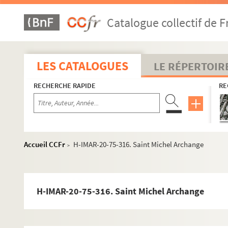
Catalogue collectif de F
LES CATALOGUES
LE RÉPERTOIR
RECHERCHE RAPIDE
RE
Accueil CCFr
H-IMAR-20-75-316. Saint Michel Archange
>
Images du fonds Humbert, Images religieuses classées par thè
H-IMAR-20-75-316. Saint Michel Archange
H-IMAR-19-0-1 à H-IMAR-33-26-69. Dossier sur la Sainte Fam
Sainte Trinité