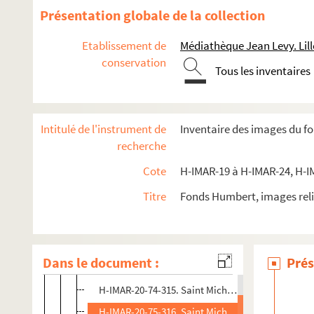
H-IMAR-19-13-47. Saint-Esprit
Présentation globale de la collection
H-IMAR-19-14-48. Saint-Esprit, étiquettes de fils
Etablissement de
Médiathèque Jean Levy. Lill
H-IMAR-19-14-49. Saint-Esprit, étiquettes de fils
conservation
Jésus, Marie, Dieu
Tous les inventaires
Saint Joseph
La Sainte Famille
Intitulé de l'instrument de
Inventaire des images du f
Anges
recherche
H-IMAR-20-73-309. Saint Michael
Cote
H-IMAR-19 à H-IMAR-24, H-I
H-IMAR-20-73-310. Saint Michael
Titre
Fonds Humbert, images reli
H-IMAR-20-73-311. Saint Michael
H-IMAR-20-73-312. Saint Michael
H-IMAR-20-73-313. Saint Michael
Dans le document :
Prés
H-IMAR-20-73-314. Saint Michael
H-IMAR-20-74-315. Saint Michel Archange
H-IMAR-20-75-316. Saint Michel Archange