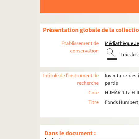
Images du fonds Humbert, Images religieuses cla
Présentation globale de la collecti
H-IMAR-19-0-1 à H-IMAR-33-26-69. Dossier sur
Etablissement de
Médiathèque Jea
Sainte Trinité
conservation
Tous les
H-IMAR-19-13-47. Saint-Esprit
H-IMAR-19-14-48. Saint-Esprit, étiquettes
Intitulé de l'instrument de
Inventaire des
H-IMAR-19-14-49. Saint-Esprit, étiquettes
recherche
partie
Jésus, Marie, Dieu
Cote
H-IMAR-19 à H-
Saint Joseph
Titre
Fonds Humbert, 
La Sainte Famille
Anges
H-IMAR-20-73-309. Saint Michael
Dans le document :
H-IMAR-20-73-310. Saint Michael