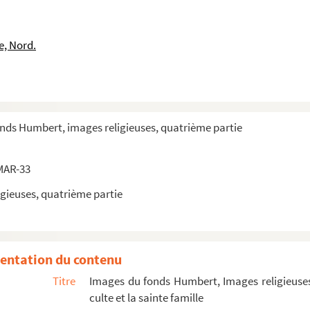
e, Nord.
me et portant principalement sur le cult...
ille, les dévotions, Jésus et les apôtres
onds Humbert, images religieuses, quatrième partie
MAR-33
gieuses, quatrième partie
entation du contenu
Titre
Images du fonds Humbert, Images religieuses
culte et la sainte famille