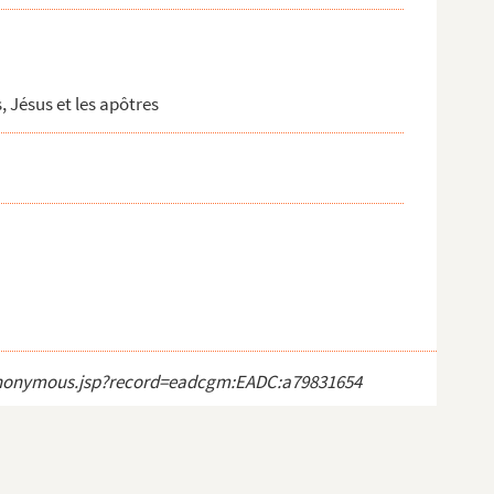
, Jésus et les apôtres
ct_anonymous.jsp?record=eadcgm:EADC:a79831654