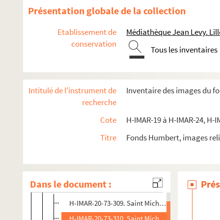
Présentation globale de la collection
Etablissement de
Médiathèque Jean Levy. Lill
Images du fonds Humbert, Images religieuses classées par thè
conservation
Tous les inventaires
H-IMAR-19-0-1 à H-IMAR-33-26-69. Dossier sur la Sainte Fam
Sainte Trinité
Intitulé de l'instrument de
Inventaire des images du f
H-IMAR-19-13-47. Saint-Esprit
recherche
H-IMAR-19-14-48. Saint-Esprit, étiquettes de fils
Cote
H-IMAR-19 à H-IMAR-24, H-I
H-IMAR-19-14-49. Saint-Esprit, étiquettes de fils
Titre
Fonds Humbert, images reli
Jésus, Marie, Dieu
Saint Joseph
La Sainte Famille
Dans le document :
Prés
Anges
H-IMAR-20-73-309. Saint Michael
H-IMAR-20-73-310. Saint Michael