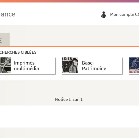
rance
Mon compte C
E
CHERCHES CIBLÉES
Imprimés
Base
multimédia
Patrimoine
Notice
1 sur 1