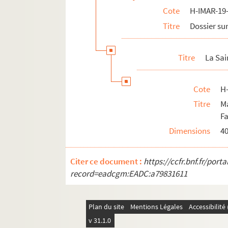
Cote
H-IMAR-19-
H-IMAR-20-70-296. Jesus et Joannes
Titre
Dossier sur
H-IMAR-20-70-297. Jesus et Joannes
H-IMAR-20-70-298. Jesus et Joannes
Titre
La Sai
H-IMAR-20-70-299. Jesus et Joannes
H-IMAR-20-70-300. Jesus et Joannes
Cote
H
H-IMAR-20-70-301. Jesus et Joannes
Titre
M
H-IMAR-20-70-302. Jesus et Joannes
Fa
H-IMAR-20-70-303. Jesus et Joannes
Dimensions
4
H-IMAR-20-70-304. Jesus et Joannes
H-IMAR-20-71-305. Joannes Baptiste
Citer ce document :
https://ccfr.bnf.fr/por
H-IMAR-20-72-306. Fragments du bap
record=eadcgm:EADC:a79831611
H-IMAR-20-72-307. Fragments du bap
H-IMAR-20-72-308. Fragments du bap
Plan du site
Mentions Légales
Accessibilit
Anges
v 31.1.0