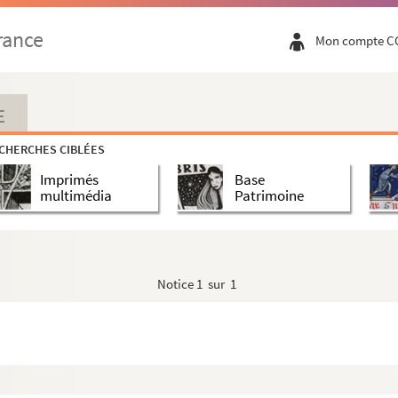
rance
Mon compte C
E
CHERCHES CIBLÉES
Imprimés
Base
multimédia
Patrimoine
Notice
1 sur 1