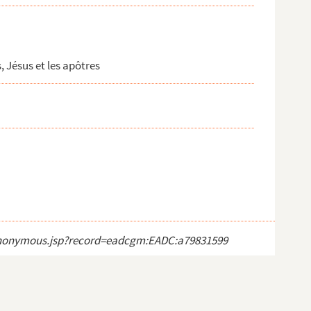
, Jésus et les apôtres
ct_anonymous.jsp?record=eadcgm:EADC:a79831599