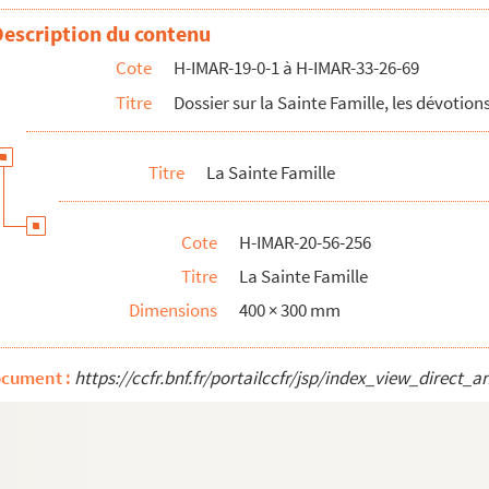
Description du contenu
Cote
H-IMAR-19-0-1 à H-IMAR-33-26-69
Titre
Dossier sur la Sainte Famille, les dévotions
Titre
La Sainte Famille
Cote
H-IMAR-20-56-256
Titre
La Sainte Famille
Dimensions
400 × 300 mm
e son père, la Sainte Famille
ocument :
https://ccfr.bnf.fr/portailccfr/jsp/index_view_dire
e son père, la Sainte Famille
e son père, la Sainte Famille
e son père, la Sainte Famille