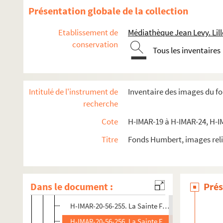
H-IMAR-20-54-242. La Sainte Famille
Présentation globale de la collection
H-IMAR-20-54-243. La Sainte Famille
Etablissement de
Médiathèque Jean Levy. Lill
H-IMAR-20-54-244. La Sainte Famille
conservation
Tous les inventaires
H-IMAR-20-54-245. La Sainte Famille
H-IMAR-20-55-246. La Sainte Famille
H-IMAR-20-55-247. La Sainte Famille
Intitulé de l'instrument de
Inventaire des images du f
H-IMAR-20-55-248. La Sainte Famille
recherche
H-IMAR-20-55-249. La Sainte Famille
Cote
H-IMAR-19 à H-IMAR-24, H-I
H-IMAR-20-55-250. La Sainte Famille
Titre
Fonds Humbert, images reli
H-IMAR-20-55-251. La Sainte Famille
H-IMAR-20-55-252. La Sainte Famille
H-IMAR-20-55-253. La Sainte Famille
Dans le document :
Prés
H-IMAR-20-55-254. La Sainte Famille
H-IMAR-20-56-255. La Sainte Famille
H-IMAR-20-56-256. La Sainte Famille