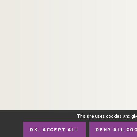
H-IMAR-22-30-108. Les premiers martyrs 
H-IMAR-22-31-109. Les seize mille marty
H-IMAR-22-32-110. Les quarante martyrs
H-IMAR-22-33-111. Les martyrs en Perse
H-IMAR-22-34-112. La tête de saint
H-IMAR-22-35-113. Les saints moines d'Et
H-IMAR-22-36-114. La légion fulminante
H-IMAR-22-37-115. Martyre de plusieurs ju
H-IMAR-22-38-116. Saint Quatuor Coron
H-IMAR-22-38-117. Saint Quatuor Coron
H-IMAR-22-39-118. Les dix-neuf martyrs
H-IMAR-22-40-119. Les dix soldats marty
H-IMAR-22-41-120. Saint Donalove, sain
This site uses cookies and gi
H-IMAR-22-42-121. Saint Donalove, sain
OK, ACCEPT ALL
DENY ALL CO
Les saints Thomas, Augustin… - Sain