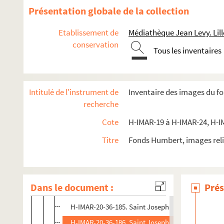
H-IMAR-20-32-172. Saint Joseph
Présentation globale de la collection
H-IMAR-20-33-173. Saint Joseph (mort de saint J
Etablissement de
Médiathèque Jean Levy. Lill
H-IMAR-20-33-174. Saint Joseph (mort de saint J
conservation
Tous les inventaires
H-IMAR-20-33-175. Saint Joseph (mort de saint J
H-IMAR-20-33-176. Saint Joseph (mort de saint J
H-IMAR-20-34-177. Antiphona, oratio saint Josep
Intitulé de l'instrument de
Inventaire des images du f
H-IMAR-20-35-178. Saint Joseph
recherche
H-IMAR-20-35-179. Saint Joseph
Cote
H-IMAR-19 à H-IMAR-24, H-I
H-IMAR-20-35-180. Saint Joseph
Titre
Fonds Humbert, images reli
H-IMAR-20-35-181. Saint Joseph
H-IMAR-20-35-182. Saint Joseph
H-IMAR-20-35-183. Saint Joseph
Dans le document :
Prés
H-IMAR-20-36-184. Saint Joseph
H-IMAR-20-36-185. Saint Joseph
H-IMAR-20-36-186. Saint Joseph