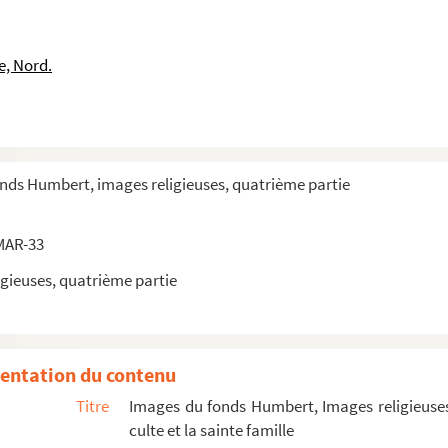
oseph)
e, Nord.
oseph)
oseph)
oseph)
h
onds Humbert, images religieuses, quatrième partie
MAR-33
gieuses, quatrième partie
entation du contenu
Titre
Images du fonds Humbert, Images religieuses
culte et la sainte famille