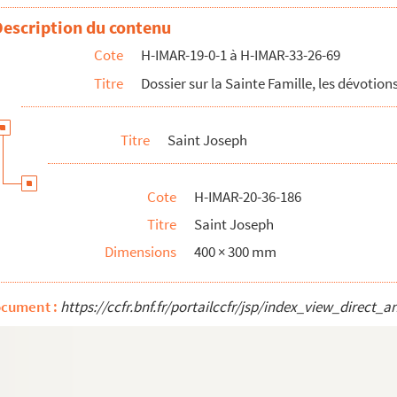
 Joseph
Description du contenu
 Joseph
Cote
H-IMAR-19-0-1 à H-IMAR-33-26-69
 Joseph
Titre
Dossier sur la Sainte Famille, les dévotions
 Joseph
 Joseph
Titre
Saint Joseph
 Joseph
 Joseph
Cote
H-IMAR-20-36-186
 Joseph
Titre
Saint Joseph
 Joseph
Dimensions
400 × 300 mm
 Joseph
 Joseph
ocument :
https://ccfr.bnf.fr/portailccfr/jsp/index_view_dire
 Joseph
 Joseph
 Joseph