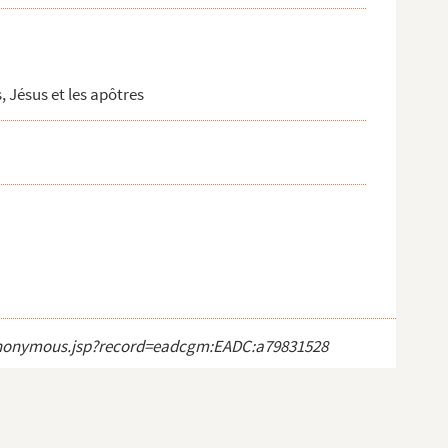
, Jésus et les apôtres
ct_anonymous.jsp?record=eadcgm:EADC:a79831528