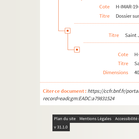
Cote
H-IMAR-19-
Saint Jean Baptiste
Titre
Dossier sur
Saint Pierre
Saint Paul
Titre
Saint
H-IMAR-21-98-372. Les apôtres
H-IMAR-21-99-373. Calendrier 1841 (janv
Cote
H
H-IMAR-21-100-374. Calendrier 1841 (ju
Titre
S
H-IMAR-21-101-375. Al'ar picture from a
Dimensions
4
H-IMAR-21-102-376. Illustration des sain
H-IMAR-21-102-377. Illustration des sain
Citer ce document :
https://ccfr.bnf.fr/por
H-IMAR-21-103-378. Les apôtres de Jésus
record=eadcgm:EADC:a79831524
Saint Jacques
Saint Thomas
Plan du site
Mentions Légales
Accessibilit
Saint Barnabé
v 31.1.0
Saint Simon