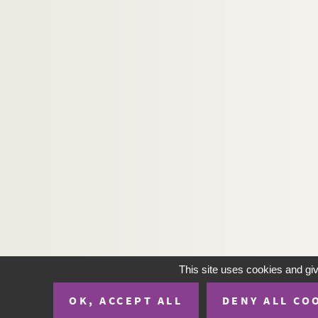
H-IMAR-22-60-157. Les bienheureux Dom
H-IMAR-22-61-158. Les Saints et Jésus ?
Les patrons de la Jeunesse - Les saint
H-IMAR-22-63-164. Saint Barthelemy, Ja
H-IMAR-22-64-165. Saint Pather Dominit
H-IMAR-22-64-166. Saint Pather Dominit
H-IMAR-22-65-167. Les moines de la Théb
H-IMAR-22-65-168. Les moines de la Théb
H-IMAR-22-66-169. Saint Bonifitius
H-IMAR-22-67-170. Les vertus des solitai
H-IMAR-22-67-171. Les vertus des solitai
H-IMAR-22-67-172. Saint Jean, saint Moy
H-IMAR-22-67-173. Sainte Syr, Isaie, Pau
This site uses cookies and gi
H-IMAR-22-68-174. Saint Thalasse et sa
OK, ACCEPT ALL
DENY ALL CO
H-IMAR-22-68-175. Sainte Syr, Isaie, Pau