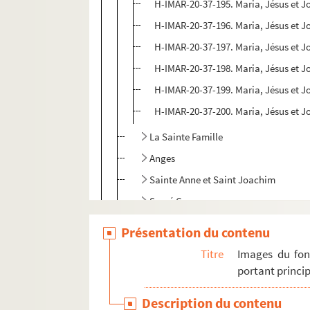
H-IMAR-20-37-195. Maria, Jésus et J
H-IMAR-20-37-196. Maria, Jésus et J
H-IMAR-20-37-197. Maria, Jésus et J
H-IMAR-20-37-198. Maria, Jésus et J
H-IMAR-20-37-199. Maria, Jésus et J
H-IMAR-20-37-200. Maria, Jésus et J
La Sainte Famille
Anges
Sainte Anne et Saint Joachim
Sacré Cœur
H-IMAR-21-1-1. Saint Philippe et saint 
Présentation du contenu
Saint Jacques
Titre
Images du fon
H-IMAR-21-6-22. Saint Iame Minon
portant princip
Saint Philippe
Description du contenu
H-IMAR-21-11-44. Saint Timothée